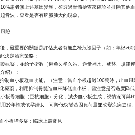
約有10%患者無上述基因變異，須透過骨髓檢查來確診並排除其他
腹部超音波，查看是否有脾臟腫大的現象。
栓風險
後，最重要的關鍵是評估患者有無血栓危險因子（如：年紀>60歲
此決定治療策略：
採追蹤觀察，並給予衛教（避免久坐久站、適量補水、戒菸、規律
物介紹）：
rin)：抑制血小板凝血功能。（注意：當血小板超過100萬時，出
ea：口服化療藥，利用抑制骨髓造血來降低血小板，需注意是否過度降
：抑制血小板母細胞（巨核細胞）分化，減少血小板生成，視情況可與Hyd
要用於年輕或懷孕婦女，可降低突變基因負荷量並改變疾病進程
性）血小板增多症：臨床上最常見