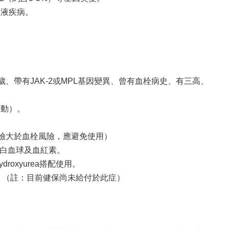
血液疾病。
、帶有JAK-2或MPL基因變異、曾有血栓病史、有三高、
運動）。
血風險大於血栓風險，應避免使用）
低白血球及血紅素。
roxyurea搭配使用。
。（註：目前健保尚未給付於此症）