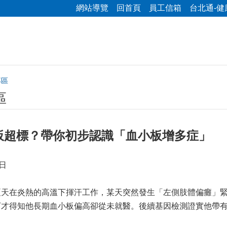
網站導覽
回首頁
員工信箱
台北通-健
專區
區
板超標？帶你初步認識「血小板增多症」
日
夏天在炎熱的高溫下揮汗工作，某天突然發生「左側肢體偏癱」
下才得知他長期血小板偏高卻從未就醫。後續基因檢測證實他帶有