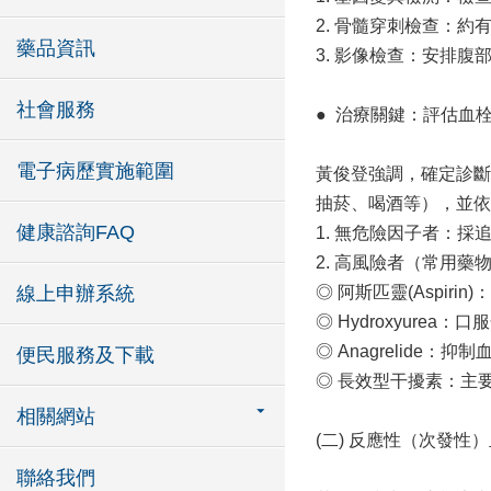
2. 骨髓穿刺檢查：
藥品資訊
3. 影像檢查：安排
社會服務
● 治療關鍵：評估血
電子病歷實施範圍
黃俊登強調，確定診斷
抽菸、喝酒等），並依
健康諮詢FAQ
1. 無危險因子者：
2. 高風險者（常用藥
線上申辦系統
◎ 阿斯匹靈(Aspi
◎ Hydroxyur
◎ Anagrelide
便民服務及下載
◎ 長效型干擾素：主
相關網站
(二) 反應性（次發
聯絡我們