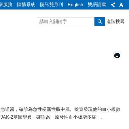
康服務
陳情系統
院訊雙月刊
雙語詞彙
English
進階搜尋
緊急送醫，確診為急性梗塞性腦中風。檢查發現他的血小板數
JAK-2基因變異，確診為「原發性血小板增多症」。