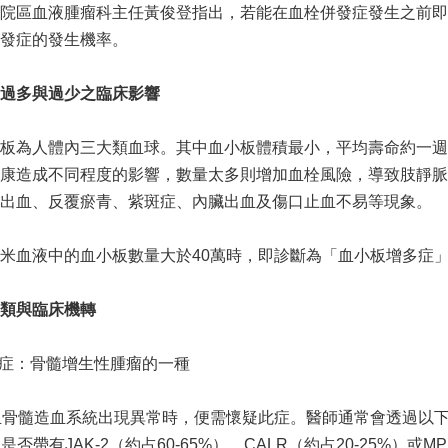
院區血液腫瘤科主任黃俊登指出，若能在血栓併發症發生之前即
發症的發生機率。
過多與過少之臨床影響
板為人體內三大類血球。其中血小板體積最小，平均壽命約一週
康造成不同程度的影響，數量太多則增加血栓風險，導致肢靜脈
出血、反覆瘀青、紫斑症、內臟出血及傷口止血不易等現象。
米血液中的血小板數量大於40萬時，即診斷為「血小板增多症
類與臨床機轉
增多症：骨髓增生性腫瘤的一種
且骨髓造血系統出現異常時，便需懷疑此症。醫師通常會透過以
是否帶有JAK-2（約占60-65%）、CALR（約占20-25%）或