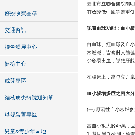
臺北市立聯合醫院陽明
有效降低中風等嚴重併
醫療收費基準
認識血球功能：血小板
交通資訊
白血球、紅血球及血小
特色發展中心
常增減，皆會對人體健
少容易出血，導致牙齦
健檢中心
在臨床上，當每立方毫
戒菸專區
血小板增多症之兩大分
結核病患轉院通知單
(一) 原發性血小板
母嬰親善專區
當血小板大於45萬，
兒童&青少年園地
1. 基因變異檢測：檢查