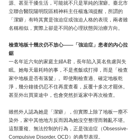
源、甚至干擾生活，可能就不只是單純的潔癖。臺北市
立聯合醫院陽明院區精神科主任楊逸鴻提醒，所謂的
「潔癖」有時其實是強迫症或強迫人格的表現，兩者雖
名稱相似，實際上卻是不同的心理狀態與治療方向。
檢查地板十幾次仍不放心
——
「強迫症」患者的內心拉
鋸
一名年近六旬的家庭主婦A君，長年陷入莫名焦慮與失
眠。她每天最耗時的事，不是煮飯或打掃，而是「檢查
家中地板是否有落髮」。即使剛檢查過、確定地板乾
淨，幾分鐘後仍忍不住再度查看，反覆十多次才罷休。
甚至外出買菜途中，也會突然折返家中再次檢查。
雖然外人認為她是「潔癖」，但實際上除了地板一塵不
染外，家中其他地方反而因為她沒空整理而雜亂不堪。
這類重複、無法控制的行為，正是強迫症（Obsessive-
Compulsive Disorder, OCD）的典型表現。