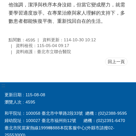
他強調，潔淨與秩序本身沒錯，但當它變成壓力，就需
要學習適度放手。在專業治療與家人理解的支持下，多
數患者都能恢復平衡、重新找回自在的生活。
點閱數：
資料更新：114-10-30 10:12
4595
資料檢視：115-05-04 09:17
資料維護：臺北市立聯合醫院
回上一頁
:::
更新日期
115-08-08
瀏覽人次
4595
和平院址：100058 臺北市中華路2段33號 總機：(02)2388-9595
婦幼院址：100027 臺北市福州街12號 總機：(02)2391-6470
臺北市民當家熱線1999轉888本院客服中心(外縣市請撥02-
25553000)