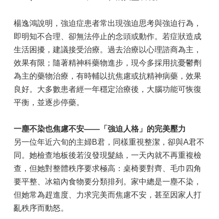
楊逸鴻說明，強迫症患者常出現強迫思考與強迫行為，
即明知不合理、卻無法停止的念頭或動作。若症狀造成
生活困擾，建議接受治療。過去治療以心理諮商為主，
效果有限；隨著精神科藥物進步，現今多採用抗憂鬱劑
為主的藥物治療，有時輔以抗焦慮或抗精神病藥，效果
良好。大多數患者經一年穩定治療後，大腦功能可恢復
平衡，並逐步停藥。
一塵不染也焦慮不安
——
「強迫人格」的完美壓力
另一位年近六旬的主婦B君，同樣重視整潔，卻與A君不
同。她檢查地板後若沒發現髮絲，一天內就不再重複檢
查，但她對整體秩序要求極高：桌椅要對齊、毛巾四角
要平整、冰箱內食物要分類排列。家中總是一塵不染，
但她常為趕進度、力求完美而焦慮不安，甚至因家人打
亂秩序而動怒。