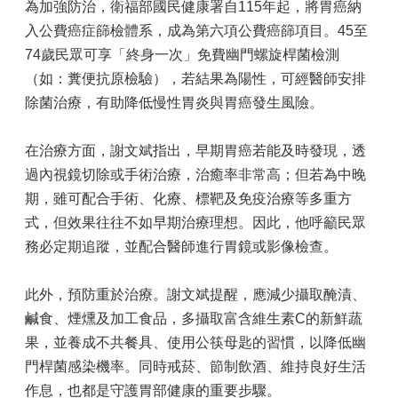
為加強防治，衛福部國民健康署自115年起，將胃癌納
入公費癌症篩檢體系，成為第六項公費癌篩項目。45至
74歲民眾可享「終身一次」免費幽門螺旋桿菌檢測
（如：糞便抗原檢驗），若結果為陽性，可經醫師安排
除菌治療，有助降低慢性胃炎與胃癌發生風險。
在治療方面，謝文斌指出，早期胃癌若能及時發現，透
過內視鏡切除或手術治療，治癒率非常高；但若為中晚
期，雖可配合手術、化療、標靶及免疫治療等多重方
式，但效果往往不如早期治療理想。因此，他呼籲民眾
務必定期追蹤，並配合醫師進行胃鏡或影像檢查。
此外，預防重於治療。謝文斌提醒，應減少攝取醃漬、
鹹食、煙燻及加工食品，多攝取富含維生素C的新鮮蔬
果，並養成不共餐具、使用公筷母匙的習慣，以降低幽
門桿菌感染機率。同時戒菸、節制飲酒、維持良好生活
作息，也都是守護胃部健康的重要步驟。