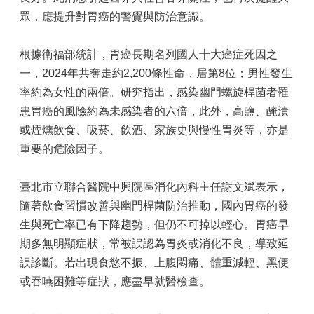
眾，應提升對胃癌的警覺與防治意識。
根據衛福部統計，胃癌長期名列國人十大癌症死因之
一，2024年共奪走約2,200條性命，居第8位；男性發生
率約為女性的兩倍。研究指出，感染幽門螺旋桿菌者罹
患胃癌的風險約為未感染者的六倍，此外，高鹽、醃漬
或煙燻飲食、吸菸、飲酒、家族史與慢性胃炎等，亦是
重要的危險因子。
臺北市立聯合醫院中興院區消化內科主任謝文斌表示，
隨著飲食習慣改善與幽門桿菌防治推動，國內胃癌的發
生與死亡率已有下降趨勢，但仍不可掉以輕心。胃癌早
期多無明顯症狀，常被誤認為胃炎或消化不良，導致延
誤診斷。若出現食慾不振、上腹悶痛、體重減輕、黑便
或吞嚥困難等症狀，應盡早就醫檢查。