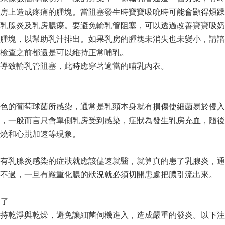
房上造成疼痛的腫塊。當阻塞發生時寶寶吸吮時可能會顯得煩躁
乳腺炎及乳房膿瘍。要避免輸乳管阻塞，可以透過改善寶寶吸奶
腫塊，以幫助乳汁排出。如果乳房的腫塊未消失也未變小，請諮
檢查之前都還是可以維持正常哺乳。
導致輸乳管阻塞，此時應穿著適當的哺乳內衣。
色的葡萄球菌所感染，通常是乳頭本身就有損傷使細菌易於侵入
，一般而言只會單側乳房受到感染，症狀為發生乳房充血，隨後
燒和心跳加速等現象。
有乳腺炎感染的症狀就應該儘速就醫，就算真的患了乳腺炎，通
不過，一旦有嚴重化膿的狀況就必須切開患處把膿引流出來。
對了
持乾淨與乾燥，避免讓細菌伺機進入，造成嚴重的發炎。以下注