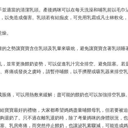
淨雙手並適當的清潔乳頭。產後媽咪可以在每天洗澡和哺乳前以毛
，以免造成傷害。乳頭若有結痂皮，可先用乳霜或凡士林軟化，
乾燥。
以正確的之勢讓寶寶含住乳頭及乳暈來吸吮，避免讓寶寶含著乳頭
房哺乳，並常更換餵奶姿勢，可以促進乳汁完全排空、避免阻塞。
、疼痛或發炎之虞時，請暫停哺餵，以手擠壓或吸乳器來排空乳
而造成脹痛，可以用熱敷來緩解；盡可能的餵奶也可以加強排空乳腺
給寶寶最好的禮物，大家都希望媽媽盡量哺餵母乳，但若要被迫
夠退奶了。只不過在離乳退奶時，除了考量媽咪的身體狀況，也
塞、乳房疼痛，而突然停止餵奶，也讓泌乳素驟減，可能造成媽