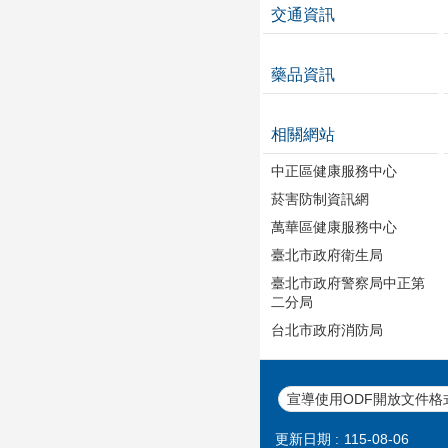
交通資訊
藥品資訊
相關網站
中正區健康服務中心
菸害防制資訊網
萬華區健康服務中心
臺北市政府衛生局
臺北市政府警察局中正第
二分局
台北市政府消防局
宣導使用ODF開放文件格
更新日期
115-08-06