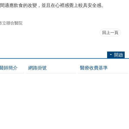
間適應飲食的改變，並且在心裡感覺上較具安全感。
市立聯合醫院
回上一頁
開啟
醫師簡介
網路掛號
醫療收費基準