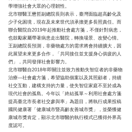
學增強社會大眾的心理韌性。
北市聯醫王懋哲副總院長則表示，臺灣面臨超高齡化及
少子化困境，現在及未來世代須承擔更多長照責任。而
聯合醫院自2019年起推動社會處方箋，不僅針對病患，
也鼓勵家屬帶著病患走出醫院，轉換場景、改變心情。
王副總院長預測，非藥物處方的需求將會持續擴大，因
此展望未來更多合作，「共同接住並支援身心俱疲的人
們」，共同發揮社會影響力。
北市聯醫自2018年即關注並致力推動失智症者的非藥物
治療—社會處方箋，希望協助個案以及其照顧者，持續
社交互動，建構支持的力量，使失智症家庭不至於成為
現代社會的孤島。今年以「終結孤單～利用社會處方箋
提高臺北市長者社交參與率」為題目，將執行成果投稿
國民健康署「健康城市暨高齡友善城市獎」，並榮獲健
康城市獎肯定，顯示北市聯醫的執行模式已獲得外界高
度認可。