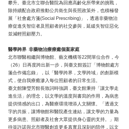
攀升。臺北市立聯合醫院為回應高齡化所帶來的挑戰，
除持續配合政府推動公共衛生與長照政策外，也積極發
展「社會處方箋(Social Prescribing)」，透過非藥物治
療促進失智症者及照顧者的社交參與，延緩失智症惡化
並減輕照顧壓力。
醫學跨界
非藥物治療療癒個案家庭
北市聯醫相繼與博物館、藝文機構等22間單位合作，今
（26）日再度跨出新一步，與臺文館簽訂「博物館處方
箋合作備忘錄」，以「醫學跨界，文學跨域」的創新模
式，使自我療癒滲入每位照顧者的日常生活。
臺文館陳瑩芳館長致詞時強調，臺文館秉持「讓文學走
進生活」的理念，以文學的溫度與書寫的作用，為病患
提供情感的出口，為醫療環境增添人文關懷。「透過文
字的共振，讓博物館和醫院產生連結，讓文學的力量為
更多病患、照顧者及社會大眾提供身心靈的支持。」期
待並許諾與北市聯醫創造更多真實且深刻的陪伴，以文