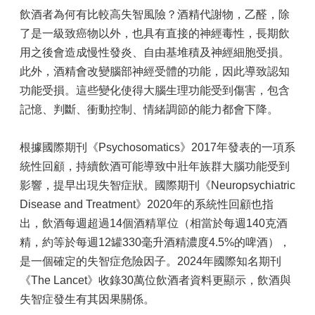
飲酒者為何有比較高失智風險？酒精代謝物，乙醛，除
了是一級致癌物以外，也具有直接的神經毒性，長期飲
用之後會造成慢性發炎、自由基堆積及神經細胞受損。
此外，酒精會改變腦部神經受體的功能，因此導致認知
功能受損。這些變化使得大腦生理功能受到傷害，包含
記憶、判斷、衝動控制、情緒調節的能力都會下降。
根據國際期刊《Psychosomatics》2017年發表的一項系
統性回顧，持續飲酒可能導致中壯年族群大腦功能受到
影響，提早出現失智症狀。國際期刊《Neuropsychiatric
Disease and Treatment》2020年的系統性回顧也指
出，飲酒每週超過14個酒精單位（相當於每週140克酒
精，約等於每週12罐330毫升酒精濃度4.5%的啤酒），
是一個確定的失智症危險因子。2024年國際知名期刊
《The Lancet》收錄30萬位飲酒者資料更顯示，飲酒與
失智症發生有其因果關係。