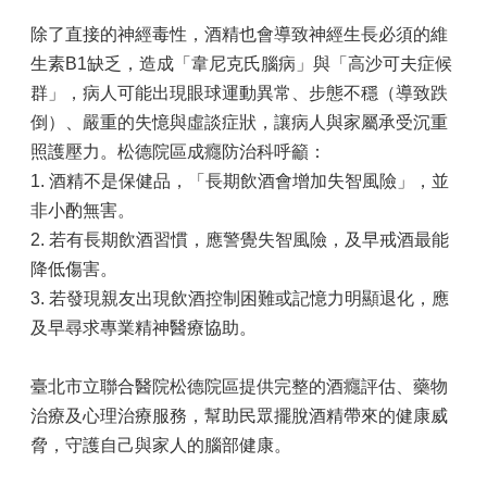
除了直接的神經毒性，酒精也會導致神經生長必須的維
生素B1缺乏，造成「韋尼克氏腦病」與「高沙可夫症候
群」，病人可能出現眼球運動異常、步態不穩（導致跌
倒）、嚴重的失憶與虛談症狀，讓病人與家屬承受沉重
照護壓力。松德院區成癮防治科呼籲：
1. 酒精不是保健品，「長期飲酒會增加失智風險」，並
非小酌無害。
2. 若有長期飲酒習慣，應警覺失智風險，及早戒酒最能
降低傷害。
3. 若發現親友出現飲酒控制困難或記憶力明顯退化，應
及早尋求專業精神醫療協助。
臺北市立聯合醫院松德院區提供完整的酒癮評估、藥物
治療及心理治療服務，幫助民眾擺脫酒精帶來的健康威
脅，守護自己與家人的腦部健康。