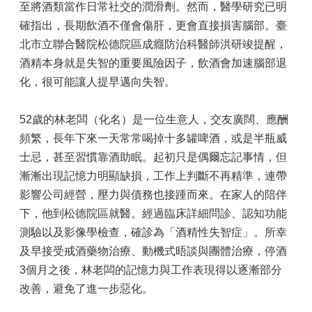
至將酒類當作日常社交的潤滑劑。然而，醫學研究已明
確指出，長期飲酒不僅會傷肝，更會直接損害腦部。臺
北市立聯合醫院松德院區成癮防治科醫師洪研竣提醒，
酒精本身就是失智的重要風險因子，飲酒會加速腦部退
化，很可能讓人提早邁向失智。
52歲的林老闆（化名）是一位生意人，交友廣闊、應酬
頻繁，長年下來一天常常喝掉十多罐啤酒，或是半瓶威
士忌，甚至習慣靠酒助眠。起初只是偶爾忘記事情，但
漸漸出現記憶力明顯缺損，工作上判斷不再精準，連帶
影響公司經營，壓力與債務也接踵而來。在家人的陪伴
下，他到松德院區就醫。經過臨床詳細問診、認知功能
測驗以及影像學檢查，確診為「酒精性失智症」。所幸
及早接受戒酒藥物治療、動機式晤談與團體治療，停酒
3個月之後，林老闆的記憶力與工作表現得以逐漸部分
改善，避免了進一步惡化。