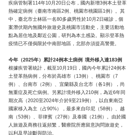
疾病管制署114年10月20日公布，國內新增3例本土登革
熱確定病例（臺南市南區2例、桃園市桃園區1例）。其
中，臺北市士林區一名80多歲男性於10月2日確診，個
案潛伏期內無國外旅遊史及桃園市活動史，主要活動地
點為居住地及鄰近公園，研判為本土感染。顯示登革熱
疫情已不僅侷限於中南部地區，北部亦須提高警覺。
今年（
2025
年）累計
24
例本土病例
境外移入達
183
例
根據疾管署統計，截至10月19日，國內今年累計24例本
土登革熱病例，分布於高雄市（13例）、桃園市（7
例）、台南市（2例）、宜蘭縣及台北市（各1例），尚
無重症及死亡病例。另累計境外移入210例，為近6年同
期次高（2020至2024年介於9至219例），以自東南亞
國家移入為主（占90%），最多來自印尼（58例）、越
南（53例）、菲律賓（27例）及泰國（21例）。由於國
人旅遊及商務往返頻繁，醫療院所應留意詢問旅遊史，
以利及早診斷與防治。