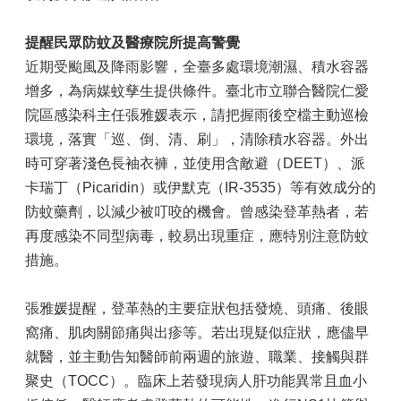
提醒民眾防蚊及醫療院所提高警覺
近期受颱風及降雨影響，全臺多處環境潮濕、積水容器
增多，為病媒蚊孳生提供條件。臺北市立聯合醫院仁愛
院區感染科主任張雅媛表示，請把握雨後空檔主動巡檢
環境，落實「巡、倒、清、刷」，清除積水容器。外出
時可穿著淺色長袖衣褲，並使用含敵避（DEET）、派
卡瑞丁（Picaridin）或伊默克（IR-3535）等有效成分的
防蚊藥劑，以減少被叮咬的機會。曾感染登革熱者，若
再度感染不同型病毒，較易出現重症，應特別注意防蚊
措施。
張雅媛提醒，登革熱的主要症狀包括發燒、頭痛、後眼
窩痛、肌肉關節痛與出疹等。若出現疑似症狀，應儘早
就醫，並主動告知醫師前兩週的旅遊、職業、接觸與群
聚史（TOCC）。臨床上若發現病人肝功能異常且血小