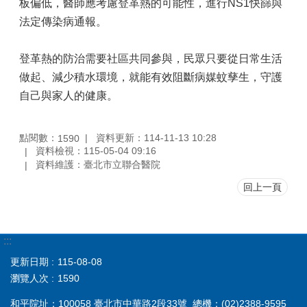
板偏低，醫師應考慮登革熱的可能性，進行NS1快篩與
法定傳染病通報。
登革熱的防治需要社區共同參與，民眾只要從日常生活
做起、減少積水環境，就能有效阻斷病媒蚊孳生，守護
自己與家人的健康。
點閱數：
資料更新：114-11-13 10:28
1590
資料檢視：115-05-04 09:16
資料維護：臺北市立聯合醫院
回上一頁
:::
更新日期
115-08-08
瀏覽人次
1590
和平院址：100058 臺北市中華路2段33號 總機：(02)2388-9595