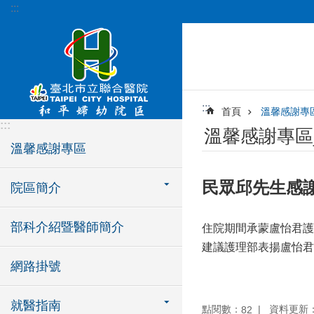
:::
跳到主要內容區塊
:::
首頁
溫馨感謝專
:::
溫馨感謝專區
溫馨感謝專區
民眾邱先生感
院區簡介
部科介紹暨醫師簡介
住院期間承蒙盧怡君護
建議護理部表揚盧怡君
網路掛號
就醫指南
點閱數：
資料更新：11
82