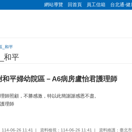
網站導覽
回首頁
員工信箱
台北通-健
區_和平
_和平
謝和平婦幼院區－A6病房盧怡君護理師
理師照顧，不勝感激，特以此簡謝謝感恩不盡。
護理師
4-06-26 11:41
資料檢視：114-06-26 11:41
資料維護：臺北市