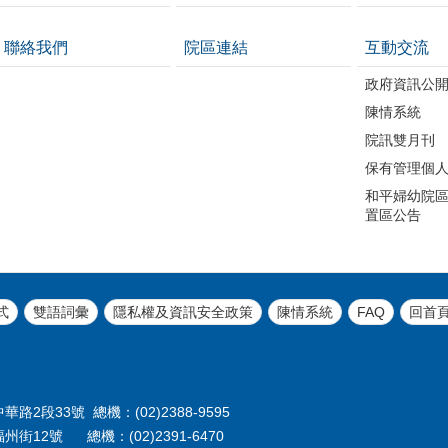
聯絡我們
院區連結
互動交流
政府資訊公
陳情系統
院訊雙月刊
保有管理個
和平婦幼院區
置區公告
式
雙語詞彙
隱私權及資訊安全政策
陳情系統
FAQ
回首
路2段33號 總機：(02)2388-9595
州街12號 總機：(02)2391-6470