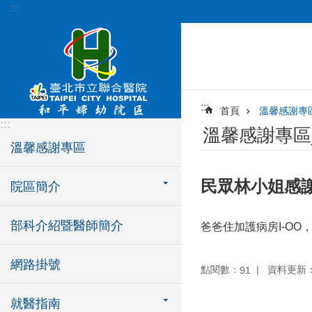
:::
跳到主要內容區塊
:::
首頁
溫馨感謝專
:::
溫馨感謝專區
溫馨感謝專區
民眾林小姐感
院區簡介
部科介紹暨醫師簡介
爸爸住加護病房I-O
網路掛號
點閱數：
資料更新：11
91
就醫指南