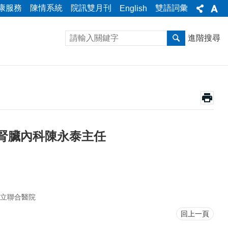
康服務
陳情系統
院訊雙月刊
雙語詞彙
English
進階搜尋
腎臟內科陳永泰主任
立聯合醫院
回上一頁