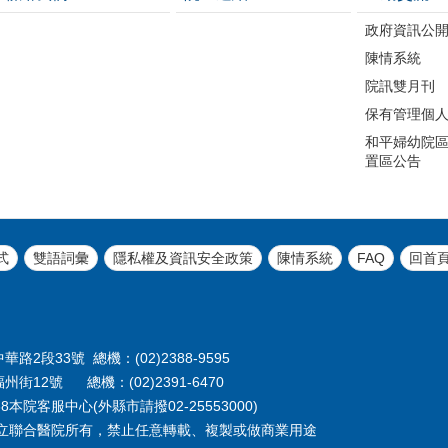
政府資訊公
陳情系統
院訊雙月刊
保有管理個
和平婦幼院區
置區公告
式
雙語詞彙
隱私權及資訊安全政策
陳情系統
FAQ
回首
路2段33號 總機：(02)2388-9595
州街12號 總機：(02)2391-6470
本院客服中心(外縣市請撥02-25553000)
立聯合醫院所有，禁止任意轉載、複製或做商業用途