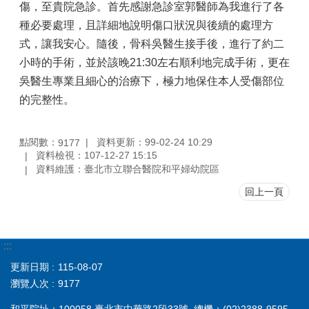
傷，至貴院急診。首先感謝急診室郭醫師為我進行了各
種必要處理，且詳細地說明傷口狀況與後續的處理方
式，讓我安心。隨後，骨科吳醫生接手後，進行了約二
小時的手術，並於該晚21:30左右順利地完成手術，更在
吳醫生專業且細心的治療下，極力地保住本人受傷部位
的完整性。
點閱數：
資料更新：99-02-24 10:29
9177
資料檢視：107-12-27 15:15
資料維護：臺北市立聯合醫院和平婦幼院區
回上一頁
:::
更新日期
115-08-07
瀏覽人次
9177
和平院址：100058 臺北市中華路2段33號 總機：(02)2388-9595