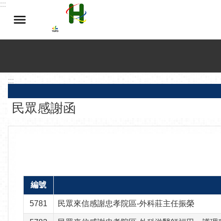
:::
跳到主要內容區塊
:::
民眾感謝函
編號
5781
民眾來信感謝忠孝院區-外科莊主任振榮