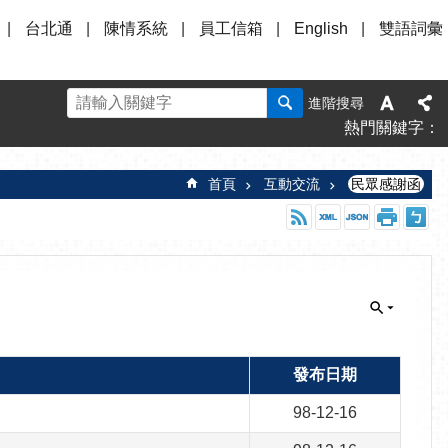
台北通
陳情系統
員工信箱
English
雙語詞彙
進階搜尋
熱門關鍵字
首頁
互動交流
民眾感謝函
發布日期
98-12-16