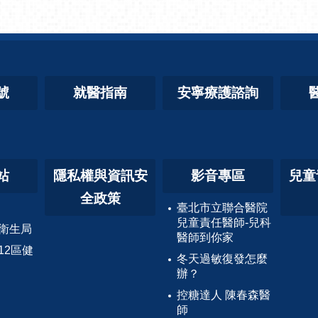
號
就醫指南
安寧療護諮詢
站
隱私權與資訊安
影音專區
兒童
全政策
臺北市立聯合醫院
兒童責任醫師-兒科
衛生局
醫師到你家
12區健
冬天過敏復發怎麼
辦？
控糖達人 陳春森醫
師