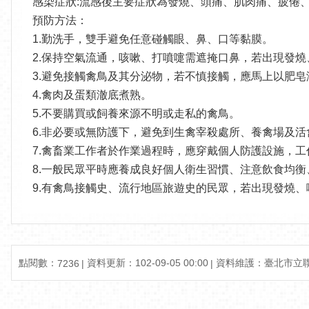
感染症狀:流感後主要症狀為發燒、頭痛、肌肉痛、疲倦
預防方法：
1.勤洗手，雙手避免任意碰觸眼、鼻、口等黏膜。
2.保持空氣流通，咳嗽、打噴嚏需遮掩口鼻，若出現發
3.避免接觸禽鳥及其分泌物，若不慎接觸，應馬上以肥
4.禽肉及蛋類澈底煮熟。
5.不要購買或飼養來源不明或走私的禽鳥。
6.非必要或無防護下，避免到生禽宰殺處所、養禽場及活
7.禽畜業工作者於作業過程時，應穿戴個人防護設施，
8.一般民眾平時應養成良好個人衛生習慣、注意飲食均
9.有禽鳥接觸史、流行地區旅遊史的民眾，若出現發燒
點閱數：
資料更新：102-09-05 00:00
資料維護：臺北市立
7236