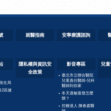
號
就醫指南
安寧療護諮詢
站
隱私權與資訊安
影音專區
兒童
全政策
臺北市立聯合醫院
兒童責任醫師-兒科
衛生局
醫師到你家
12區健
冬天過敏復發怎麼
辦？
控糖達人 陳春森醫
師