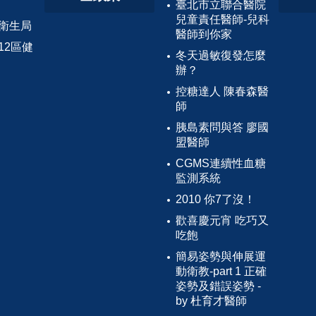
臺北市立聯合醫院
兒童責任醫師-兒科
衛生局
醫師到你家
12區健
冬天過敏復發怎麼
辦？
控糖達人 陳春森醫
師
胰島素問與答 廖國
盟醫師
CGMS連續性血糖
監測系統
2010 你7了沒！
歡喜慶元宵 吃巧又
吃飽
簡易姿勢與伸展運
動衛教-part 1 正確
姿勢及錯誤姿勢 -
by 杜育才醫師