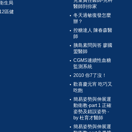
兒童責任醫師-兒科
衛生局
醫師到你家
12區健
冬天過敏復發怎麼
辦？
控糖達人 陳春森醫
師
胰島素問與答 廖國
盟醫師
CGMS連續性血糖
監測系統
2010 你7了沒！
歡喜慶元宵 吃巧又
吃飽
簡易姿勢與伸展運
動衛教-part 1 正確
姿勢及錯誤姿勢 -
by 杜育才醫師
簡易姿勢與伸展運