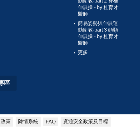
動衛教-part 2 脊椎
伸展操 - by 杜育才
醫師
簡易姿勢與伸展運
動衛教-part 3 頭頸
伸展操 - by 杜育才
醫師
更多
專區
全政策
陳情系統
資通安全政策及目標
FAQ