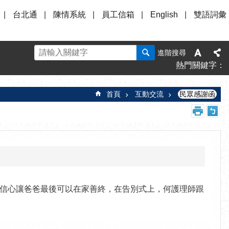
台北通
陳情系統
員工信箱
English
雙語詞彙
進階搜尋
熱門關鍵字
首頁
互動交流
民眾感謝函
信心讓爸爸最後可以在家善終，在告別式上，何護理師跟