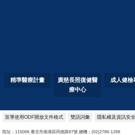
精準醫療計畫
廣慈長照復健醫
成人健檢
療中心
宣導使用ODF開放文件格式
雙語詞彙
隱私權及資訊安
院址：115006 臺北市南港區同德路87號 總機：(02)2786-1288