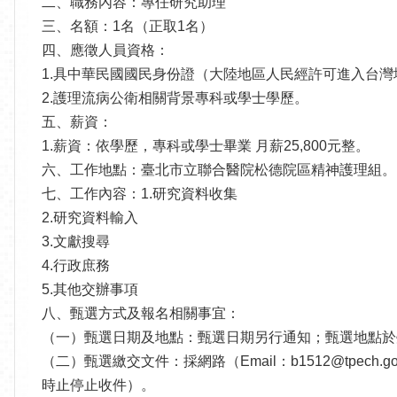
二、職務內容：專任研究助理
三、名額：1名（正取1名）
四、應徵人員資格：
1.具中華民國國民身份證（大陸地區人民經許可進入台灣
2.護理流病公衛相關背景專科或學士學歷。
五、薪資：
1.薪資：依學歷，專科或學士畢業 月薪25,800元整。
六、工作地點：臺北市立聯合醫院松德院區精神護理組。
七、工作內容：1.研究資料收集
2.研究資料輸入
3.文獻搜尋
4.行政庶務
5.其他交辦事項
八、甄選方式及報名相關事宜：
（一）甄選日期及地點：甄選日期另行通知；甄選地點於
（二）甄選繳交文件：採網路（Email：b1512@tpe
時止停止收件）。