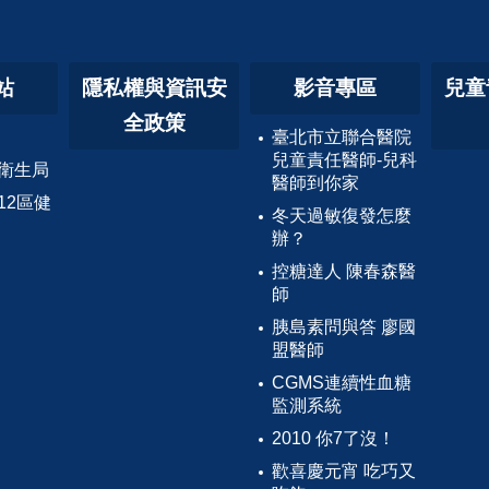
站
隱私權與資訊安
影音專區
兒童
全政策
臺北市立聯合醫院
兒童責任醫師-兒科
衛生局
醫師到你家
12區健
冬天過敏復發怎麼
辦？
控糖達人 陳春森醫
師
胰島素問與答 廖國
盟醫師
CGMS連續性血糖
監測系統
2010 你7了沒！
歡喜慶元宵 吃巧又