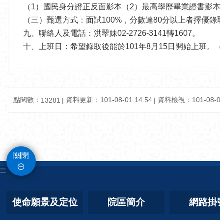
（1）國民身分證正反面影本（2）最高學歷畢業證書影
（三）甄選方式：面試100%，分數達80分以上者擇優錄
九、聯絡人及電話：洪翠妹02-2726-3141轉1607。
十、上班日：希望錄取後能於101年8月15日開始上班。（
點閱數：
資料更新：101-08-01 14:54
資料檢視：101-08-01
13281
關閉
:::
使命願景及定位
院區簡介
網路掛