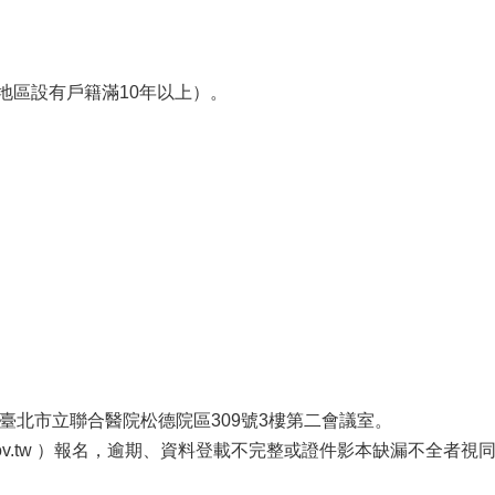
地區設有戶籍滿10年以上）。
臺北市立聯合醫院松德院區309號3樓第二會議室。
ch.gov.tw ）報名，逾期、資料登載不完整或證件影本缺漏不全者