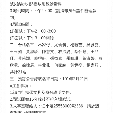
號)檢驗大樓3樓放射線診斷科
3.報到時間：下午2：00（請攜帶身分證件辦理報
到）
4.甄試時間：
(1)筆試：下午2：00~3:00
(2)面試：下午3：00開始
二、合格名單：林家伃、尤玠筑、楊暄芸、吳雅雯、
王玉如、黃淑瑗、陳慧文、林沛緹、蔡仕勤、王品
玨、蔡侑穎、戚得軒、張益嘉、羅晴琪、黃淑媛、蔡
欣霓、徐瑋辰、林孟燕、何家綾、黃尹亭、楊家羽，
共計21名
三、預訂公告錄取名單日期：101年2月21日
※注意事項：
1.請自行攜帶文具及身分證明文件。
2.甄試開始15分鐘後不得入場應試。
3.人事室聯絡人：江小姐25553000#2336，請於週一
至週五上班時間來電。