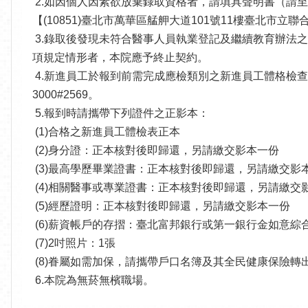
2.如因個人因素欲放棄錄取資格者，請填具聲明書（請至本院
【(10851)臺北市萬華區艋舺大道101號11樓臺北市立
3.錄取後發現未符合醫事人員執業登記及繼續教育辦法之
項規定情形者，本院應予終止契約。
4.新進員工於報到前需完成應檢類別之新進員工體格檢查(請
3000#2569。
5.報到時請攜帶下列證件之正影本：
(1)合格之新進員工體檢表正本
(2)身分證：正本核對後即歸還，另請繳交影本一份
(3)最高學歷畢業證書：正本核對後即歸還，另請繳交影
(4)相關醫事或專業證書：正本核對後即歸還，另請繳交
(5)經歷證明：正本核對後即歸還，另請繳交影本一份
(6)薪資帳戶的存摺：臺北富邦銀行或第一銀行金如意綜
(7)2吋照片：1張
(8)眷屬如需加保，請攜帶戶口名簿及其全民健康保險轉
6.本院為無菸無檳職場。