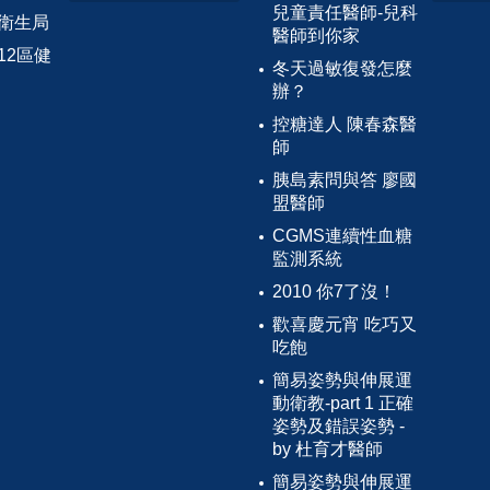
兒童責任醫師-兒科
衛生局
醫師到你家
12區健
冬天過敏復發怎麼
辦？
控糖達人 陳春森醫
師
胰島素問與答 廖國
盟醫師
CGMS連續性血糖
監測系統
2010 你7了沒！
歡喜慶元宵 吃巧又
吃飽
簡易姿勢與伸展運
動衛教-part 1 正確
姿勢及錯誤姿勢 -
by 杜育才醫師
簡易姿勢與伸展運