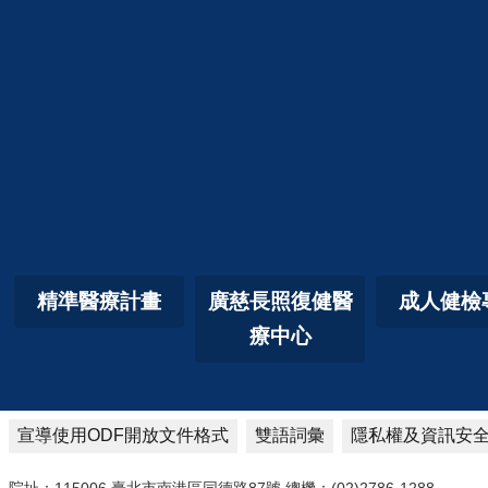
精準醫療計畫
廣慈長照復健醫
成人健檢
療中心
宣導使用ODF開放文件格式
雙語詞彙
隱私權及資訊安
院址：115006 臺北市南港區同德路87號 總機：(02)2786-1288