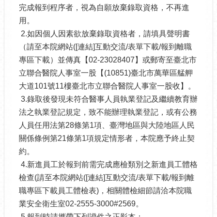
完成報到程序者，視為自願放棄錄取資格，不再進
用。
2.如因個人因素欲放棄錄取資格者，請填具聲明書
（請至本院網站([連結]互動交流/表單下載/報到離職
專區下載）並傳真【02-23028407】或郵寄至臺北市
立聯合醫院人事室一股【(10851)臺北市萬華區艋舺
大道101號11樓臺北市立聯合醫院人事室一股收】。
3.錄取後發現未符合醫事人員執業登記及繼續教育辦
法之執業登記規定，致不能辦理執業登記，或有公務
人員任用法第28條第1項、臺灣地區與大陸地區人民
關係條例第21條第1項規定情形者，本院應予終止契
約。
4.新進員工於報到前需完成應檢類別之新進員工體格
檢查(請至本院網站([連結]互動交流/表單下載/報到離
職專區下載員工體檢表)，相關體檢細節請洽本院職
業安全衛生室02-2555-3000#2569。
5.報到時請攜帶下列證件之正影本：