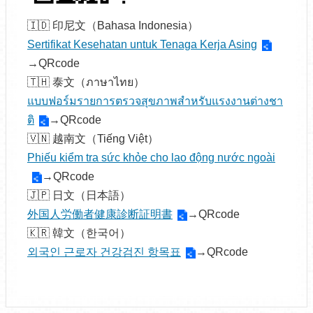
🇮🇩 印尼文（Bahasa Indonesia）
Sertifikat Kesehatan untuk Tenaga Kerja Asing
→QRcode
🇹🇭 泰文（ภาษาไทย）
แบบฟอร์มรายการตรวจสุขภาพสำหรับแรงงานต่างชา
ติ
→QRcode
🇻🇳 越南文（Tiếng Việt）
Phiếu kiểm tra sức khỏe cho lao động nước ngoài
→QRcode
🇯🇵 日文（日本語）
外国人労働者健康診断証明書
→QRcode
🇰🇷 韓文（한국어）
외국인 근로자 건강검진 항목표
→QRcode