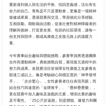
重新達到個人與生活的平衡、找回意義感，活出有生
命力的自己。青鳥盃不只是運動會，更像是一場精神
復健成果展，透過競賽與交流，學員彼此分享經驗、
互相鼓勵。期盼藉由活動，促進社會對精神障礙者的
理解與接納，打造更友善、包容的社區環境，讓每一
份支持與陪伴，都成為康復之友復元路上的溫暖力
量。
今年賽事結合趣味與體能挑戰，參賽學員將透過團隊
合作與運動精神，勇敢挑戰自我，展現復元過程中的
努力與成果。各競賽項目皆保障女性康復之友參賽名
額達三成以上。像是考驗細心與穩定度的「神準發球
手」、「步步驚心」，女性參賽者往往表現亮眼；而
結合技巧與速度的「金牌推手」、「疊杯疊疊樂」，
更在競賽中加入趣味及遊戲的元素，增添比賽的趣味
及可看性。「25公尺折返跑」則是體能、爆發力和團