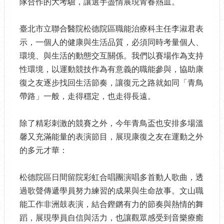
隊合作的大考驗，讓選手盡情展現青春熱血。
臺北市立聯合醫院松德院區職能治療科主任李淑君表
示，一個人的健康與生活品質，必須同時考量個人、
環境、與生活的動態交互關係。我們以賽場作為支持
性環境，以運動競技作為有意義的職能參與，協助康
復之友逐步找回生活節奏，讓復元之路就如同「青鳥
帶路」一般，走得穩定，也走得長遠。
除了精彩刺激的競賽之外，今年青鳥盃也安排多場溫
馨又充滿能量的表演節目，展現康復之友在運動之外
的多元才華：
松德院區日間留院彩虹合唱團演唱多首動人歌曲，透
過歌聲傳遞學員努力練習的成果與生命故事。文山職
能工作非洲鼓表演，結合鏗鏘有力的節奏與熱情的舞
蹈，展現學員自信與活力，也讓觀眾感受到音樂療癒