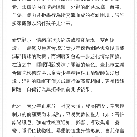
鬱、焦慮等內在情緒障礙，外顯的網路成癮、自殺、
自傷、暴力及拒學行為所交織而成的複雜困境，讓許
多家庭難以陪伴孩子走出來。
研究顯示，情緒症狀與網路成癮常呈現「雙向循
環」：憂鬱與焦慮會增加青少年透過網路逃避現實或
調節情緒的動機，而網癮又會進一步惡化情緒困擾。
在這之中，睡眠問題扮演了關鍵的角色。臺北市立聯
合醫院松德院區兒童青少年精神科主治醫師葉湧恩
說，混亂的睡眠不僅與成癮行為高度相關，更是情緒
問題、自傷行為與拒學的前兆或後果。
此外，青少年正處於「社交大腦」發展階段，掌管控
制力的前額葉尚未成熟，容易受數位壓力（如：害怕
錯過訊息、強迫性檢查通知）影響，導致焦慮、憂
鬱，睡眠也被犧牲。暴露於扭曲身體形象、自我傷害