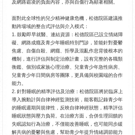
及網路霸凌的負面內容，亦與自傷行為顯著相關。
面對此全球性的兒少精神健康危機，松德院區建議推
動跨場域的整合式評估與介入模式：
1. 鼓勵即早就醫、連結資源：松德院區已設立情緒障
礙、網路成癮及青少年睡眠特別門診，皆能針對憂鬱
焦慮、自傷自殺、網癮、拒學及混亂作息背後根本的
機制，進行評估與制定治療計畫，設有完整的各職類
衡鑑、個別或家族心理治療、兒童青少年急性病房、
兒童青少年日間病房等團隊，更具備與校園端的合作
能力。
2. 針對睡眠的精準評估及治療：松德院區將於臨床上
導入腕動計與自律神經監測技術，能客觀記錄青少年
的睡眠週期與規律性，反映自律神經狀態，精準評估
睡眠狀態與壓力負荷。在治療方面，合併生理回饋的
失眠認知行為治療，不僅能改善睡眠，也可能同步緩
解共病的憂鬱與焦慮，幫助青少年提升情緒調節能力