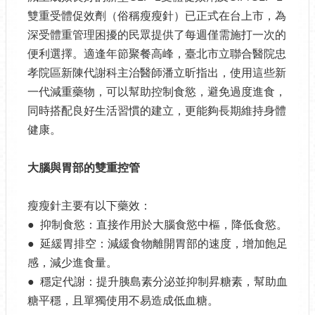
雙重受體促效劑（俗稱瘦瘦針）已正式在台上市，為
深受體重管理困擾的民眾提供了每週僅需施打一次的
便利選擇。適逢年節聚餐高峰，臺北市立聯合醫院忠
孝院區新陳代謝科主治醫師潘立昕指出，使用這些新
一代減重藥物，可以幫助控制食慾，避免過度進食，
同時搭配良好生活習慣的建立，更能夠長期維持身體
健康。
大腦與胃部的雙重控管
瘦瘦針主要有以下藥效：
● 抑制食慾：直接作用於大腦食慾中樞，降低食慾。
● 延緩胃排空：減緩食物離開胃部的速度，增加飽足
感，減少進食量。
● 穩定代謝：提升胰島素分泌並抑制昇糖素，幫助血
糖平穩，且單獨使用不易造成低血糖。