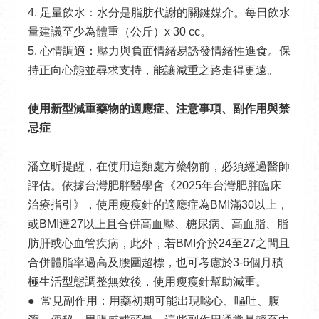
4. 足量飲水：水分是脂肪代謝的關鍵媒介。每日飲水
量建議至少為體重（公斤）x 30 cc。
5. 心情調適：壓力與負面情緒易誘發情緒性進食。保
持正向心態並尋求支持，能讓減重之路走得更遠。
使用新型減重藥物的適應症、注意事項、副作用與禁
忌症
潘立昕提醒，在使用這類處方藥物前，必須經過醫師
評估。依據台灣肥胖醫學會《2025年台灣肥胖臨床
治療指引》，使用瘦瘦針的適應症為BMI滿30以上，
或BMI達27以上且合併高血壓、糖尿病、高血脂、脂
肪肝或心血管疾病，此外，若BMI介於24至27之間且
合併體脂率過高及腰圍超標，也可考慮於3-6個月積
極生活型態調整無效後，使用瘦瘦針幫助減重。
● 常見副作用：用藥初期可能出現噁心、嘔吐、腹