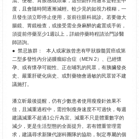
瀉、便秘、胃脹感或頭暈，這些副作用通常是輕至中
度，且會隨時間逐漸減輕。較少見的如視力模糊，一
旦發生須立即停止使用，並前往眼科就診。若要做大
腸鏡、胃鏡檢查，或接受需全身麻醉的處置或手術，
須提前停藥至少1週以上，詳細停藥時程請洽門診醫
師諮詢。
● 禁忌族群： 本人或家族曾患有甲狀腺髓質癌或第
二型多發性內分泌腫瘤綜合症（MEN 2）、已經懷
孕、或有懷孕可能性、正在哺乳的民眾，有胰臟發炎
史、嚴重肝硬化病史、或對藥物會過敏的民眾皆不建
議施打。
潘立昕最後提醒，仍有少數患者使用瘦瘦針效果不
佳，且減重過程中，需控制瘦身速度不可過快，每週
建議減重不超過1公斤為宜。減重不只是體重數字的
減少，更是生活型態的全面提升。若有體重管理需
求，建議尋求新陳代謝科團隊的協助，制定專屬的個