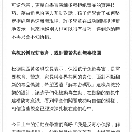
可逆危害，更親自學習演練多種拒絕毒品的實用技
巧。藉由角色扮演與互動對話，孩子們學會了如何堅
定拒絕與迅速離開現場。許多學童在成功闖關後興奮
地表示，原來拒絕別人也可以很有技巧，遇到危險時
不再只會不知所措。
寓教於樂深耕教育，親師醫警共創無毒校園
松德院區黃名琪院長表示，保護孩子免於毒害，是需
要教育、醫療、家長與各界共同的責任。面對不斷翻
新的毒品偽裝，希望透過『解毒密碼戰』這樣寓教於
樂的設計，讓孩子們化被動為主動，在歡樂的氣氛中
建構防毒意識。看到學童們闖關成功時自信的模樣，
相信這些觀念已經深深扎根在他們心中。
今日上午的活動在學童們高呼「我是反毒小偵探，解