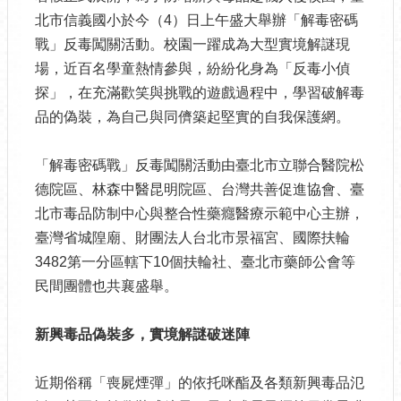
北市信義國小於今（4）日上午盛大舉辦「解毒密碼
戰」反毒闖關活動。校園一躍成為大型實境解謎現
場，近百名學童熱情參與，紛紛化身為「反毒小偵
探」，在充滿歡笑與挑戰的遊戲過程中，學習破解毒
品的偽裝，為自己與同儕築起堅實的自我保護網。
「解毒密碼戰」反毒闖關活動由臺北市立聯合醫院松
德院區、林森中醫昆明院區、台灣共善促進協會、臺
北市毒品防制中心與整合性藥癮醫療示範中心主辦，
臺灣省城隍廟、財團法人台北市景福宮、國際扶輪
3482第一分區轄下10個扶輪社、臺北市藥師公會等
民間團體也共襄盛舉。
新興毒品偽裝多，實境解謎破迷陣
近期俗稱「喪屍煙彈」的依托咪酯及各類新興毒品氾