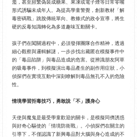
濫，甚至頻繁偽裝成糖果、果凍或電子煙等日常零嘴
形式誘騙未成年人。為提高學童警覺，創新教材「解
毒密碼戰」跳脫傳統單向、教條式的政令宣導，將生
硬的反毒知識轉化為多道趣味互動關卡。
孩子們在闖關過程中，必須發揮團隊合作精神，透過
細心觀察與邏輯解謎，一步步找出藏匿在模擬事件中
的「毒品陷阱」與毒品造成的危害。從辨識朋友阿草
的吸毒事件，到模擬演出毒品產生的副作用症狀，小
偵探們在實境互動中深刻瞭解到毒品無孔不入的危險
性。
情境學習拒毒技巧，勇敢說「不」護身心
天使與魔鬼是最受學童歡迎的關卡，是模擬同儕誘惑
與好奇心驅使的「情境防衛戰」。小偵探們在關主的
引導下，不僅認識了新興毒品對大腦與身心造成的不