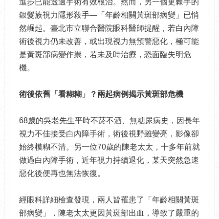
進步已能透過手術有效根治。然而，另一個更棘手的
銀髮族視力隱形殺手—「年齡相關黃斑部病變」已悄
然崛起。臺北市立聯合醫院眼科醫師提醒，若白內障
術後視力仍未改善，或出現視力無預警惡化，極可能
是黃斑部病變作祟，若未及時治療，恐面臨失明危
機。
術後依舊「看糊糊」？兩起病例揭示黃斑部危機
68歲的吳老先生平時不菸不酒、無糖尿病史，因長年
視力不佳接受白內障手術，術後視野雖變亮，影像卻
始終模糊不清。另一位70歲的陳老太太，十多年前就
做過白內障手術，近年視力持續退化，某天突然急速
惡化後便再也無法恢復。
經眼科詳細檢查發現，兩人皆罹患了「年齡相關黃斑
部病變」，陳老太太更因黃斑部出血，導致了嚴重的