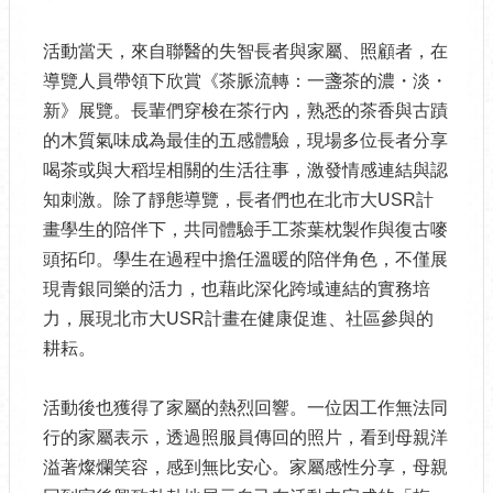
活動當天，來自聯醫的失智長者與家屬、照顧者，在
導覽人員帶領下欣賞《茶脈流轉：一盞茶的濃・淡・
新》展覽。長輩們穿梭在茶行內，熟悉的茶香與古蹟
的木質氣味成為最佳的五感體驗，現場多位長者分享
喝茶或與大稻埕相關的生活往事，激發情感連結與認
知刺激。除了靜態導覽，長者們也在北市大USR計
畫學生的陪伴下，共同體驗手工茶葉枕製作與復古嘜
頭拓印。學生在過程中擔任溫暖的陪伴角色，不僅展
現青銀同樂的活力，也藉此深化跨域連結的實務培
力，展現北市大USR計畫在健康促進、社區參與的
耕耘。
活動後也獲得了家屬的熱烈回響。一位因工作無法同
行的家屬表示，透過照服員傳回的照片，看到母親洋
溢著燦爛笑容，感到無比安心。家屬感性分享，母親