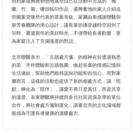
回到家後興致勃勃地展示自己在活動中完成的「梅、
蘭、竹、菊」嘜頭拓印作品，還興奮地向家人介紹這
些圖案背後所代表的茶葉等級。家屬由衷感謝聯醫與
新芳春團隊的用心設計，讓長輩彷彿穿越時空回到了
兒時、重溫當年的美好時光，不僅帶給長者歡樂，更
為家庭注入了充滿溫度的對話。
北市聯醫表示，「古蹟處方箋」的精神在於透過熟悉
的茶、手作體驗和古蹟氛圍，喚起長輩的情感記憶與
生活連結，幫助他們維持認知功能和自信心。而對家
屬而言，這樣的活動也提供了新的相處方式，讓「照
顧」轉化為「陪伴」，讓愛不再只是責任，而是共享
的溫度。未來聯醫將持續與多元社區資源及學術單位
合作，將社會處方箋制度化，讓臺北市的文化場域都
能成為守護長者健康的溫暖處方。