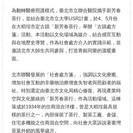
為翻轉醫療照護模式，臺北市立聯合醫院攜手新芳春
茶行，並結合臺北市立大學USR計畫，於4、5月份
在大稻埕市定古蹟「新芳春茶行」舉辦「古蹟處方
箋」活動。本活動以文化場域為媒介，結合感官互動
與在地歷史導覽，作為社會處方介入的實踐示範，並
邀請北市大師生共同參與，打造青銀同樂的溫暖畫
面。
北市聯醫發展的「社會處方箋」，強調以文化療癒、
增加社會互動的非藥物治療增進失智者與照顧者的福
祉。特別選定由臺北市文化局精心修復、再現產業時
空與文化脈絡的「新芳春茶行」作為活動場域。這棟
落成於1934年的住商混合洋樓，曾是大稻埕最具規
模的茶行之一，內部保留了茶行、製茶工廠、倉儲、
住宅多機能之住商混合空間，向社會大眾訴說著臺灣
茶葉外銷的風華歲月。