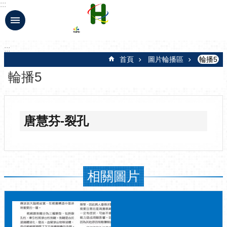
:::
跳到主要內容區塊
:::
首頁
圖片輪播區
輪播5
輪播5
唐慧芬-裂孔
相關圖片