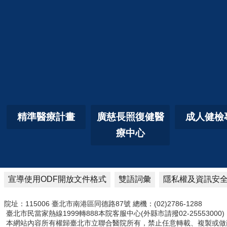
精準醫療計畫
廣慈長照復健醫
成人健檢
療中心
宣導使用ODF開放文件格式
雙語詞彙
隱私權及資訊安
院址：115006 臺北市南港區同德路87號 總機：(02)2786-1288
臺北市民當家熱線1999轉888本院客服中心(外縣市請撥02-25553000)
本網站內容所有權歸臺北市立聯合醫院所有，禁止任意轉載、複製或做