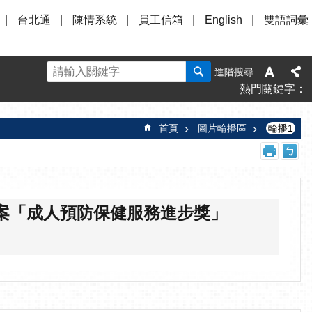
台北通
陳情系統
員工信箱
English
雙語詞彙
進階搜尋
熱門關鍵字
首頁
圖片輪播區
輪播1
案「成人預防保健服務進步獎」