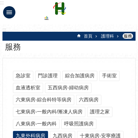
:::
跳到主要內容區塊
:::
首頁
護理科
服務
服務
急診室
門診護理
綜合加護病房
手術室
血液透析室
五西病房-婦幼病房
六東病房-綜合科特等病房
六西病房
七東病房-一般內科/漸凍人病房
護理之家
八東病房-一般內科
呼吸照護病房
九東外科病房
九西病房
十東病房-安寧療護