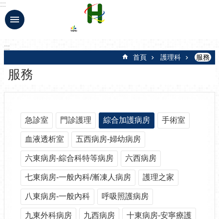
:::
跳到主要內容區塊
:::
首頁
護理科
服務
服務
急診室
門診護理
綜合加護病房
手術室
血液透析室
五西病房-婦幼病房
六東病房-綜合科特等病房
六西病房
七東病房-一般內科/漸凍人病房
護理之家
八東病房-一般內科
呼吸照護病房
九東外科病房
九西病房
十東病房-安寧療護