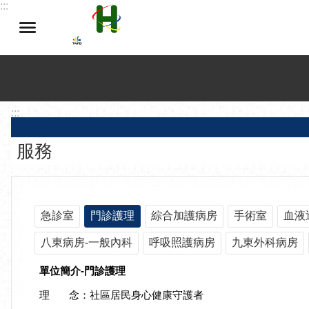
:::
跳到主要內容區塊
:::
服務
急診室
門診護理
綜合加護病房
手術室
血液
八東病房-一般內科
呼吸照護病房
九東外科病房
單位簡介-門診護理
理 念：社區居民身心健康守護者