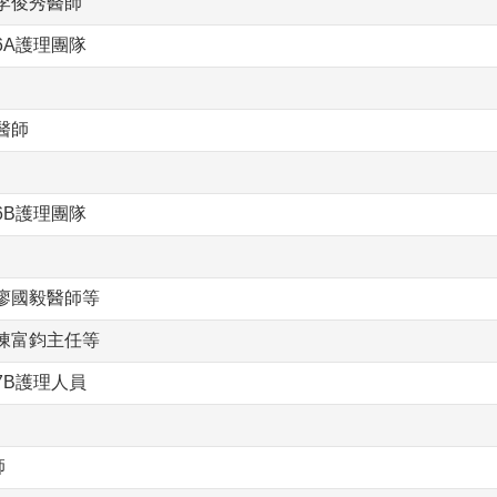
李俊秀醫師
6A護理團隊
醫師
6B護理團隊
廖國毅醫師等
陳富鈞主任等
7B護理人員
師