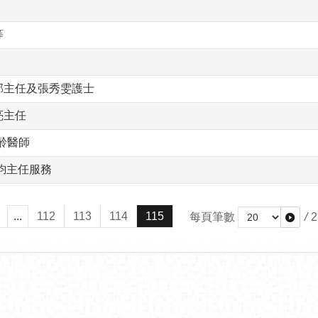
等
部主任及張秀雯護士
亮主任
齡醫師
鈞主任服務
...
112
113
114
115
每頁筆數
/
2