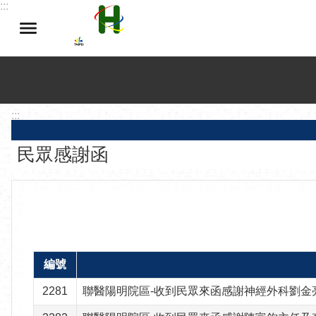
:::
跳到主要內容區塊
:::
民眾感謝函
編號
2281
聯醫陽明院區-收到民眾來函感謝神經外科劉金