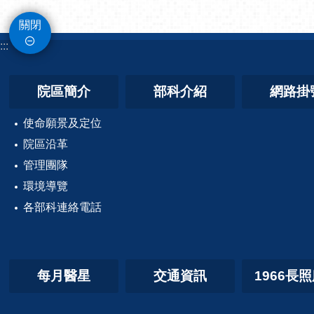
關閉
:::
院區簡介
部科介紹
網路掛
使命願景及定位
院區沿革
管理團隊
環境導覽
各部科連絡電話
每月醫星
交通資訊
1966長