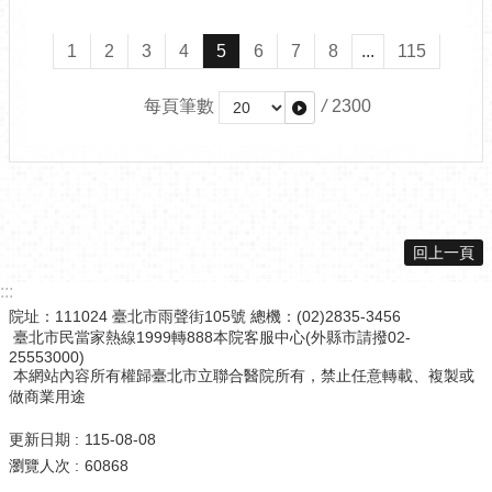
1
2
3
4
5
6
7
8
...
115
每頁筆數
/
2300
回上一頁
:::
院址：111024 臺北市雨聲街105號 總機：(02)2835-3456
臺北市民當家熱線1999轉888本院客服中心(外縣市請撥02-
25553000)
本網站內容所有權歸臺北市立聯合醫院所有，禁止任意轉載、複製或
做商業用途
更新日期
115-08-08
瀏覽人次
60868