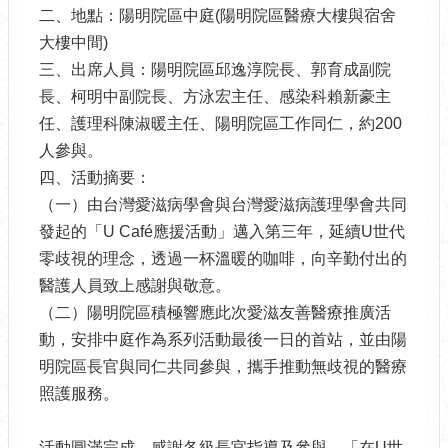
二、地點：陽明院區中庭(陽明院區醫療大樓與宿舍
大樓中間)
三、出席人員：陽明院區邱逸淳院長、郭育成副院
長、柯明中副院長、方泳宏主任、感染科賴新豪主
任、護理科陳淑暖主任、陽明院區工作同仁，約200
人參與。
四、活動摘要：
（一）由台灣愛滋病學會與台灣愛滋病護理學會共同
發起的「U Café應援活動」邁入第三年，延續U世代
零歧視的理念，透過一杯溫暖的咖啡，向辛勤付出的
醫護人員致上感謝與敬意。
（二）陽明院區積極響應此次愛滋友善醫療推廣活
動，安排中庭作為系列活動最後一日的首站，並由陽
明院區長官與同仁共同參與，攜手推動無歧視的醫療
照護服務。
活動圓滿完成，感謝各級長官指導及參與，「在U世