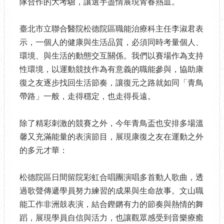
隊合作的大考驗，讓選手盡情展現青春熱血。
臺北市立聯合醫院松德院區職能治療科主任李淑君表
示，一個人的健康與生活品質，必須同時考量個人、
環境、與生活的動態交互關係。我們以賽場作為支持
性環境，以運動競技作為有意義的職能參與，協助康
復之友逐步找回生活節奏，讓復元之路就如同「青鳥
帶路」一般，走得穩定，也走得長遠。
除了精彩刺激的競賽之外，今年青鳥盃也安排多場溫
馨又充滿能量的表演節目，展現康復之友在運動之外
的多元才華：
松德院區日間留院彩虹合唱團演唱多首動人歌曲，透
過歌聲傳遞學員努力練習的成果與生命故事。文山職
能工作非洲鼓表演，結合鏗鏘有力的節奏與熱情的舞
蹈，展現學員自信與活力，也讓觀眾感受到音樂療癒