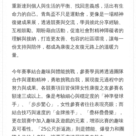
重新達到個人與生活的平衡、找回意義感，活出有生
命力的自己。青鳥盃不只是運動會，更像是一場精神
復健成果展，透過競賽與交流，學員彼此分享經驗、
互相鼓勵。期盼藉由活動，促進社會對精神障礙者的
理解與接納，打造更友善、包容的社區環境，讓每一
份支持與陪伴，都成為康復之友復元路上的溫暖力
量。
今年賽事結合趣味與體能挑戰，參賽學員將透過團隊
合作與運動精神，勇敢挑戰自我，展現復元過程中的
努力與成果。各競賽項目皆保障女性康復之友參賽名
額達三成以上。像是考驗細心與穩定度的「神準發球
手」、「步步驚心」，女性參賽者往往表現亮眼；而
結合技巧與速度的「金牌推手」、「疊杯疊疊樂」，
更在競賽中加入趣味及遊戲的元素，增添比賽的趣味
及可看性。「25公尺折返跑」則是體能、爆發力和團