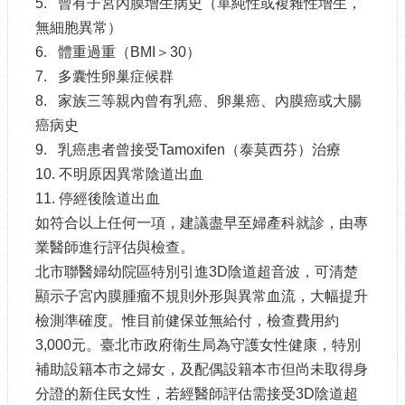
5. 曾有子宮內膜增生病史（單純性或複雜性增生，
無細胞異常）
6. 體重過重（BMI＞30）
7. 多囊性卵巢症候群
8. 家族三等親內曾有乳癌、卵巢癌、內膜癌或大腸
癌病史
9. 乳癌患者曾接受Tamoxifen（泰莫西芬）治療
10. 不明原因異常陰道出血
11. 停經後陰道出血
如符合以上任何一項，建議盡早至婦產科就診，由專
業醫師進行評估與檢查。
北市聯醫婦幼院區特別引進3D陰道超音波，可清楚
顯示子宮內膜腫瘤不規則外形與異常血流，大幅提升
檢測準確度。惟目前健保並無給付，檢查費用約
3,000元。臺北市政府衛生局為守護女性健康，特別
補助設籍本市之婦女，及配偶設籍本市但尚未取得身
分證的新住民女性，若經醫師評估需接受3D陰道超