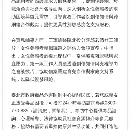
品施用者的照護需求與服務整合」，從創傷經驗、母
職角色與社會污名等面向，深入剖析女性藥癮者的求
助困境與復元需求，引導實務工作者以創傷知情與跨
網絡合作觀點，提供更具性別敏感度之支持服務。
在實務輔導方面，三軍總醫院北投分院邱若晴社工師
於「女性藥癮者親職議題之評估與會談實務」中指
出，女性藥癮者於復元歷程中，常伴隨複雜親職與家
庭壓力，第一線工作人員應透過創傷知情與充權導向
之會談技巧，協助個案重建育兒自信與家庭支持系
統，以降低復發風險。
臺北市政府毒品危害防制中心提醒民眾，若您或親友
正遭受毒品困擾，可撥打24小時毒防諮詢專線0800-
770-885（請請您，幫幫我）。毒防中心提供毒品諮
詢、心理輔導、法律協助及社會資源轉介等多元服
務，協助有需要者重拾健康與生活功能，共同打造無