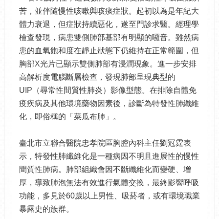
苦，並伴隨慢性咳嗽與咳痰症狀。起初以為是年紀大
體力衰退，但症狀持續惡化，遂至門診求醫。經理學
檢查發現，病患雙側肺部基部有明顯的囉音。雖然病
患的血氧飽和度在靜止狀態下仍維持在正常範圍，但
胸部X光片已顯示雙側肺部有浸潤現象。進一步安排
高解析度電腦斷層檢查，發現肺部呈現典型的
UIP（尋常性間質性肺炎）影像型態。在排除自體免
疫疾病及其他環境藥物因素後，診斷為特發性肺纖維
化，即俗稱的「菜瓜布肺」。
臺北市立聯合醫院忠孝院區胸腔內科主任劉冠霆表
示，特發性肺纖維化是一種病因不明且進展性的慢性
間質性肺病。肺部組織會因不斷纖維化而變硬、增
厚，導致肺泡無法有效進行氣體交換，最終影響呼吸
功能，多見於60歲以上男性、吸菸者，或有環境職業
暴露史的族群。