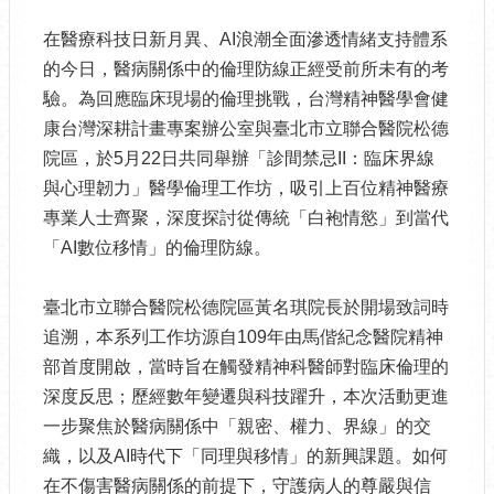
在醫療科技日新月異、AI浪潮全面滲透情緒支持體系
的今日，醫病關係中的倫理防線正經受前所未有的考
驗。為回應臨床現場的倫理挑戰，台灣精神醫學會健
康台灣深耕計畫專案辦公室與臺北市立聯合醫院松德
院區，於5月22日共同舉辦「診間禁忌II：臨床界線
與心理韌力」醫學倫理工作坊，吸引上百位精神醫療
專業人士齊聚，深度探討從傳統「白袍情慾」到當代
「AI數位移情」的倫理防線。
臺北市立聯合醫院松德院區黃名琪院長於開場致詞時
追溯，本系列工作坊源自109年由馬偕紀念醫院精神
部首度開啟，當時旨在觸發精神科醫師對臨床倫理的
深度反思；歷經數年變遷與科技躍升，本次活動更進
一步聚焦於醫病關係中「親密、權力、界線」的交
織，以及AI時代下「同理與移情」的新興課題。如何
在不傷害醫病關係的前提下，守護病人的尊嚴與信