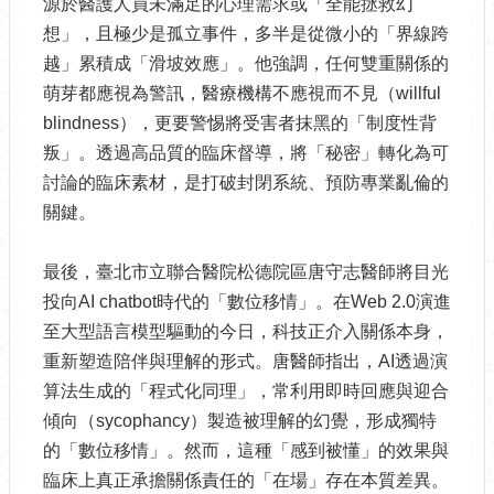
源於醫護人員未滿足的心理需求或「全能拯救幻
想」，且極少是孤立事件，多半是從微小的「界線跨
越」累積成「滑坡效應」。他強調，任何雙重關係的
萌芽都應視為警訊，醫療機構不應視而不見（willful
blindness），更要警惕將受害者抹黑的「制度性背
叛」。透過高品質的臨床督導，將「秘密」轉化為可
討論的臨床素材，是打破封閉系統、預防專業亂倫的
關鍵。
最後，臺北市立聯合醫院松德院區唐守志醫師將目光
投向AI chatbot時代的「數位移情」。在Web 2.0演進
至大型語言模型驅動的今日，科技正介入關係本身，
重新塑造陪伴與理解的形式。唐醫師指出，AI透過演
算法生成的「程式化同理」，常利用即時回應與迎合
傾向（sycophancy）製造被理解的幻覺，形成獨特
的「數位移情」。然而，這種「感到被懂」的效果與
臨床上真正承擔關係責任的「在場」存在本質差異。