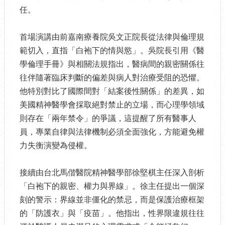
任。
首場演講由前嘉南療養院吳文正院長從法律與倫理規
範切入，直指「白袍下的情與慾」。吳院長引用《醫
學倫理手冊》與相關法規指出，醫病間的親密關係往
往伴隨著臨床判斷的偏差與病人對治療受阻的恐懼。
他特別對比了國際間對「結案後性關係」的差異，如
美國精神醫學會採取絕對禁止的立場，而心理學領域
則存在「兩年禁令」的爭議，這提醒了所有醫事人
員，專業自律與法律機制必須全面強化，方能避免權
力失衡演變為侵權。
接續由台北馬偕醫院精神醫學部徐堅棋主任深入剖析
「白袍下的親密、權力與界線」。徐主任提出一個深
刻的警示：界線並非僵化的禁忌，而是保護治療框架
的「防護衣」與「疫苗」。他指出，性界限違規往往