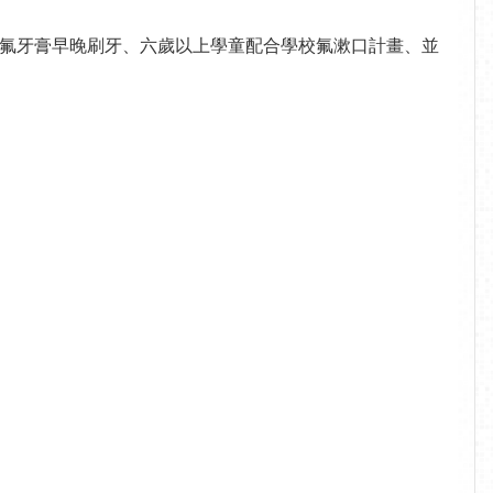
氟牙膏早晚刷牙、六歲以上學童配合學校氟漱口計畫、並