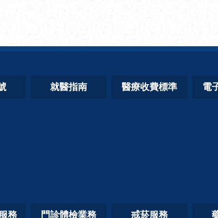
號
就醫指南
醫療收費標準
電
照服務
門診體檢業務
戒菸服務