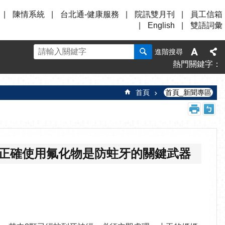
陳情系統
台北通-健康服務
院訊雙月刊
員工信箱
English
雙語詞彙
進階搜尋
熱門關鍵字
首頁
首頁_新聞專區
 正確使用氟化物是防蛀牙的關鍵武器