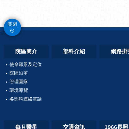
關閉
:::
院區簡介
部科介紹
網路掛
使命願景及定位
院區沿革
管理團隊
環境導覽
各部科連絡電話
每月醫星
交通資訊
1966長