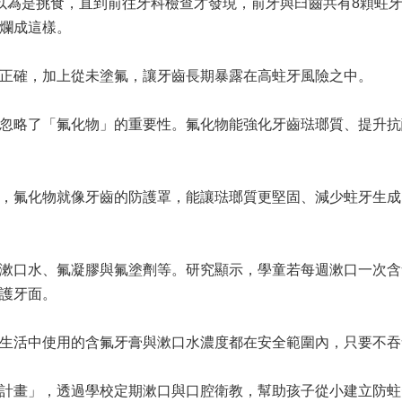
以為是挑食，直到前往牙科檢查才發現，前牙與臼齒共有8顆蛀
爛成這樣。
正確，加上從未塗氟，讓牙齒長期暴露在高蛀牙風險之中。
忽略了「氟化物」的重要性。氟化物能強化牙齒琺瑯質、提升抗
，氟化物就像牙齒的防護罩，能讓琺瑯質更堅固、減少蛀牙生成
漱口水、氟凝膠與氟塗劑等。研究顯示，學童若每週漱口一次含
護牙面。
生活中使用的含氟牙膏與漱口水濃度都在安全範圍內，只要不吞
計畫」，透過學校定期漱口與口腔衛教，幫助孩子從小建立防蛀