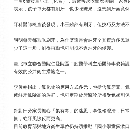
一名6歲女童小玉（化名），最近每次吃飯都哭鬧，家長
表示，孩子每天都有刷牙，也少吃糖果，沒想到牙齒竟然
牙科醫師檢查後發現，小玉雖然有刷牙，但技巧及方法不
明明每天都乖乖刷牙，為什麼還是會蛀牙？其實許多民眾
少了這一步，刷得再勤也可能抵不過蛀牙的侵襲。
臺北市立聯合醫院仁愛院區口腔醫學科主治醫師李俊翰說
有效的公共衛生措施之一。
李俊翰指出，氟化物的應用方式多元，包括含氟牙膏、氟
或蛀牙風險高的族群，也可定期於牙醫診所接受氟塗劑保
針對部分家長擔心「氟有毒」的迷思，李俊翰澄清，日常
氟，蛀牙風險反而更高。
目前教育部與地方衛生單位仍持續推動「國小學童氟漱口