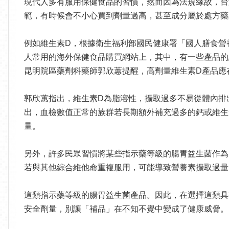
現代人多有服用保健食品的習慣，然而因為法規緣故，台
範，有時候會不小心買到劑量過高，甚至成分屬於處方藥
例如維生素D，根據衛生福利部國民健康署「國人膳食營養素參考攝取量(D
人常用的海外保健食品購買網站上，其中，有一些產品的維生素
昆明院區藥劑科藥師郭欣蕙提醒，高劑量維生素D產品應
郭欣蕙指出，維生素D為脂溶性，攝取過多不易從體內排
出，血檢數值正常的族群若長期額外補充過多的鈣或維生
量。
另外，許多民眾習慣將某些指示藥等級的腸胃益生菌作為
若與其他綜合維他命重複服用，可能導致營養素攝取過量
這類指示藥等級的腸胃益生菌產品。因此，在選擇這類具
安全劑量，別讓「補品」在不知不覺中變成了健康威脅。