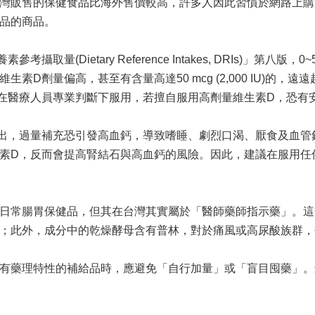
灣販售的保健食品比海外售價較高，許多人因此習慣於網路上購
品的商品。
ietary Reference Intakes, DRIs)」第八版，0~
D劑量偏高，甚至有含量高達50 mcg (2,000 IU)的
在醫療人員專業判斷下服用，若擅自服用高劑量維生素D，恐有
出，過量補充恐引發高血鈣，導致嗜睡、劇烈口渴、厭食及血管
素D，反而會提高腎結石與高血鈣的風險。因此，建議在服用任
日常腸胃保健品，但其在台灣其實屬於「醫師藥師指示藥」。這
；此外，成分中的乾燥酵母含有普林，對於痛風或高尿酸族群，
有藥理特性的補給品時，應避免「自行加量」或「盲目囤藥」。