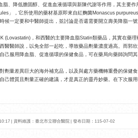
低膽固醇、促進血液循環與新陳代謝等作用，其主要作用成分為Monac
apsules」，它所使用的藥材基原即來自紅麴菌Monascus pur
時候一定要和中醫師提出，並討論是否還需要開立壽美降脂一號
 K (Lovastatin)，和西醫的主要降血脂Statin類藥品
西醫醫師說，以免全部一起吃，導致藥品劑量濃度過高。而郭欣
降血脂、促進循環的保健食品，可在藥局向藥師詢問其他不含Monaco
對劑量差異巨大的海外補充品，以及與處方藥機轉重疊的保健食
自己體質且劑量正確的建議，才是真正的靈丹妙藥。在下次服用
0:17
資料維護：臺北市立聯合醫院
發布日期：115-07-02