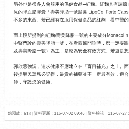
另外也是很多人會服用的保健食品─紅麴。紅麴具有調節血脂、降
見的降血脂膠囊「壽美降脂一號膠囊 LipoCol Forte C
不多的東西。若已經有在服用保健食品的紅麴，看中醫的
而上段所提到的紅麴/壽美降脂一號的主要成分Monacolin
中醫門診的壽美降脂一號，在看西醫門診時，都一定要跟
及壽美降脂一號）為主，是較為安全有效方式。若還是想自己服用
郭欣蕙強調，追求健康不應建立在「盲目補充」之上。面
後提醒民眾務必記得，最貴的補藥並不一定最有效，適合
師，守護您的健康。
點閱數：
資料更新：115-07-02 09:46
資料檢視：115-07-27 1
513