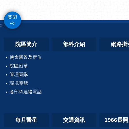
關閉
:::
院區簡介
部科介紹
網路掛
使命願景及定位
院區沿革
管理團隊
環境導覽
各部科連絡電話
每月醫星
交通資訊
1966長