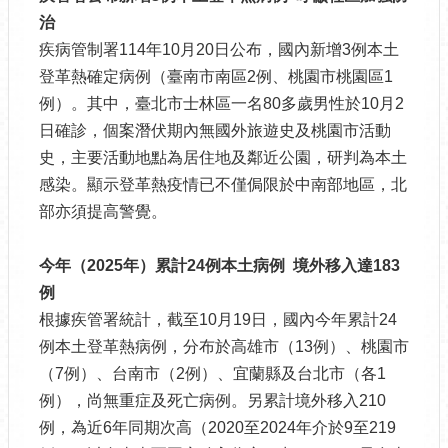
治
疾病管制署114年10月20日公布，國內新增3例本土
登革熱確定病例（臺南市南區2例、桃園市桃園區1
例）。其中，臺北市士林區一名80多歲男性於10月2
日確診，個案潛伏期內無國外旅遊史及桃園市活動
史，主要活動地點為居住地及鄰近公園，研判為本土
感染。顯示登革熱疫情已不僅侷限於中南部地區，北
部亦須提高警覺。
今年（
2025
年）累計
24
例本土病例
境外移入達
183
例
根據疾管署統計，截至10月19日，國內今年累計24
例本土登革熱病例，分布於高雄市（13例）、桃園市
（7例）、台南市（2例）、宜蘭縣及台北市（各1
例），尚無重症及死亡病例。另累計境外移入210
例，為近6年同期次高（2020至2024年介於9至219