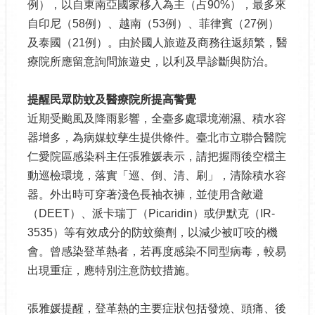
例），以自東南亞國家移入為主（占90%），最多來
自印尼（58例）、越南（53例）、菲律賓（27例）
及泰國（21例）。由於國人旅遊及商務往返頻繁，醫
療院所應留意詢問旅遊史，以利及早診斷與防治。
提醒民眾防蚊及醫療院所提高警覺
近期受颱風及降雨影響，全臺多處環境潮濕、積水容
器增多，為病媒蚊孳生提供條件。臺北市立聯合醫院
仁愛院區感染科主任張雅媛表示，請把握雨後空檔主
動巡檢環境，落實「巡、倒、清、刷」，清除積水容
器。外出時可穿著淺色長袖衣褲，並使用含敵避
（DEET）、派卡瑞丁（Picaridin）或伊默克（IR-
3535）等有效成分的防蚊藥劑，以減少被叮咬的機
會。曾感染登革熱者，若再度感染不同型病毒，較易
出現重症，應特別注意防蚊措施。
張雅媛提醒，登革熱的主要症狀包括發燒、頭痛、後