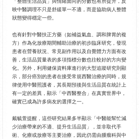
「整體生活品質」與情緒面向的分數也有所提升，反
映中醫調理不只是舒緩單一不適，而是協助病人整體
狀態變得穩定一些。
也有針對中醫扶正方藥（如補益氣血、調和脾胃的複
方）作為化放療期間輔助治療的初步臨床研究，發現
患者在營養狀況、常見副作用以及自覺體力方面有改
善，生活品質量表的多項指標分數也往較好的方向變
化。另外，利用健保資料庫進行的大型追蹤研究則顯
示，部分癌別的患者在接受常規西醫治療的同時，規
律使用中醫照護者，其長期預後與生活品質在統計上
有一定的差異，顯示「中西醫整合」在真實世界中，
確實已成為許多病友的選擇之一。
戴毓萱提醒，這些研究結果多半顯示「中醫能幫忙減
少治療帶來的不適、提升生活品質」，並非取代手
術、化療或放療等主要治療，因此仍需由腫瘤科與中