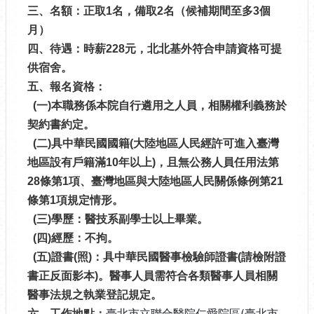
三、名額：正取1名，備取2名（候補期間至多3個
月）
四、待遇：時薪228元
，北北基外符合申請資格可提
供宿舍。
五、報名資格：
(一)本職務係本院自行遴用之人員，相關權利義務於
契約書約定。
(二)具中華民國國籍(大陸地區人民經許可進入臺灣
地區設有戶籍滿10年以上)，且無公務人員任用法第
28條第1項、臺灣地區與大陸地區人民關係條例第21
條第1項規定情形。
(三)學歷：醫技系副學士以上畢業。
(四)經歷：不拘。
(五)證書(照)：具中華民國醫事檢驗師證書(請檢附證
書正反面影本)。醫事人員需符合各類醫事人員相關
醫事法規之執業登記規定。
臺北市立聯合醫院仁愛院區(
臺北市
六、工作地點：