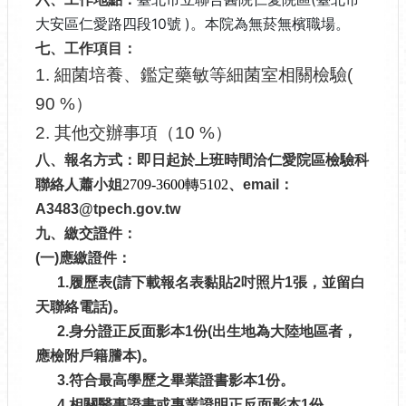
大安區仁愛路四段10號
)。本院為無菸無檳職場。
七、工作項目：
1. 細菌培養、鑑定藥敏等細菌室相關檢驗(
90 %）
2. 其他交辦事項（10 %）
八、報名方式：即日起於上班時間洽仁愛院區檢驗科
聯絡人蕭小姐
2709-3600
轉5102
、email：
A3483@tpech.gov.tw
九、繳交證件：
(一)應繳證件：
1.履歷表(請下載報名表黏貼2吋照片1張，並留白
天聯絡電話)。
2.身分證正反面影本1份(出生地為大陸地區者，
應檢附戶籍謄本)。
3.符合最高學歷之畢業證書影本1份。
4.相關醫事證書或專業證明正反面影本1份。