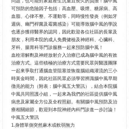
問題，也可能對家庭產生沉重且長久的負擔！腦中風
可預防的危險因子包括：高血壓、吸煙、糖尿病、高
血脂、心律不整、不運動等，同時慢性發炎（例如牙
週病、幽門桿菌及霉菌感染）可能導致腦中風的學說
也逐步獲得醫界的認同，因此歡迎各位社區的長輩及
朋友，利用本院的成人免費健檢及神經科、心臟科、
牙科、腸胃科等門診服務一起來預防腦中風！
血栓溶解劑及神經放射介入治療已成為腦中風的有效
治療方式。這些積極的治療方式需要民眾與醫護團隊
一起來爭取打通腦血管阻塞並恢復腦組織灌流的三小
時黃金時間，因此社區民眾必須學習辨識腦中風早期
徴兆的能力（附表：腦中風五大警訊），結合本院腦
中風共同照護小組，一起來為我們的社區提供腦中風
病患及家屬全方位及全程照顧。有關腦中風預防及治
療相關細節，歡迎到本院神經內科門診進一步討論！
中風五大警訊
1.身體單側突然麻木或軟弱無力