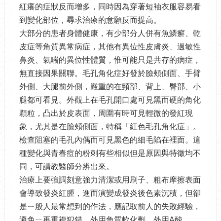
紅癢的症狀反而增多，同時因為穿著短袖衣服容易看
到變化部位，尋求治療的意願反而提高。
大部分的患者身體健康，有少部分人併有魚鱗癬、乾
皮症等角質異常病症，其他有異位性皮膚炎、過敏性
鼻炎、氣喘的異位性體質，惟可能只是共存的病症，
無直接因果關聯。毛孔角化症好發於臉頰側面、手臂
外側、大腿前外側，嚴重的在頸部、背上、臀部、小
腿都可看見。外觀上在毛孔開口處可見黑而硬的角化
顆粒，凸出於皮表面，周圍有時可見輕微的發紅現
象，尤其是在臉頰側面，特稱「紅色毛孔角化症」。
檢查阻塞的毛孔內偶而可見黑色的細毛陷在裡面。這
種變化與青春痘的粉刺有些相似但是原因與特徵均不
同，可請教醫師分辨出來。
治療上要強調刻意強力清潔或用刷子、粗布摩擦表面
會導致發炎紅腫，進而演變成發炎後色素沉積，但卻
是ㄧ般人最常想到的作法，應記取前人的失敗經驗，
避免ㄧ再重複犯錯。外用角質軟化劑、外用A酸