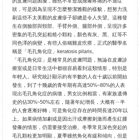
的皮膚問題困擾，雖然不常造成搔癢疼痛的不適症
狀，可是因為呈現不怎麼整潔雅觀的樣貌，想努力洗
刷這些不太美觀的皮膚疹子卻總是令人失望。這種發
生在側臉部與頸部、手臂外側、腿部外側，呈現許多
密集的毛孔突起粗糙小顆粒，顏色有灰、黑、紅等不
同色澤的病變，有些人俗稱雞皮疙瘩，正式的醫學名
稱是「毛孔角化症」keratosis pilaris。
「毛孔角化症」是種常見的皮膚問題，無論在皮膚診
療室或是日常生活中都很容易看到這類情形，特別是
年輕人。研究統計顯示約有半數的人在十歲以前開始
發生，到了十幾歲的青年期有高達50%~80%的人表
現出毛孔角化症的病徵，男女比例相當，有家族遺傳
史的佔30%~50%左右，隨著年紀增長，大概有ㄧ半
的人會逐漸好轉，可是角化症存在的時間長達20年以
上。如果病情加劇或是因出汗或摩擦刺激而產生紅腫
發癢的情形，仍需要接受治療。冬季常見深色突起的
毛孔顆粒更加明顯，夏季雖然角化有緩和傾向，但是