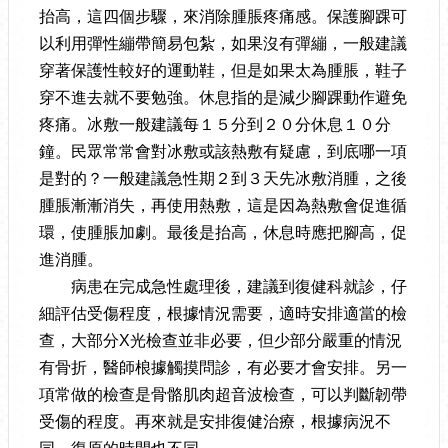
抬高，這四個步驟，來消除腫脹疼痛感。保護腳踝可
以利用彈性繃帶簡易包紮，如果沒有彈繃，一般建議
穿著保護性較好的運動鞋，但是如果太為腫脹，鞋子
穿不進去就不要勉強。休息指的是減少腳踝動作避免
疼痛。冰敷一般建議每１５分到２０分休息１０分
鐘。民眾常常會對冰敷或該熱敷有疑慮，到底哪一項
是對的？一般建議急性期２到３天先冰敷消腫，之後
腫脹漸漸消失，再使用熱敷，這是因為熱敷會促進循
環，使腫脹加劇。最後是抬高，休息時應把腳高，促
進消腫。
病患在完成急性處理後，建議到復健科就診，仔
細評估受傷程度，根據情況需要，適時安排適當的檢
查，大部分X光檢查並非必要，但少部分嚴重的情況
有骨折，醫師桹據觸摸問診，有必要才會安排。另一
項常做的檢查是骨骼肌肉超音波檢查，可以判斷韌帶
受傷的程度。再來就是安排復健治療，根據病況不