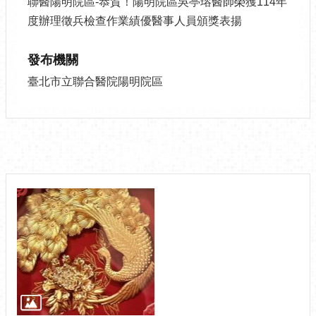
聯醫陽明院區-恭賀！陽明院區吳亭瑢醫師榮獲114年
度辦理徵兵檢查作業績優醫事人員頒獎表揚
發布機關
臺北市立聯合醫院陽明院區
相關圖片