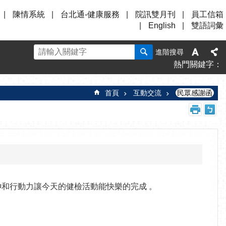
陳情系統
台北通-健康服務
院訊雙月刊
員工信箱
English
雙語詞彙
進階搜尋
熱門關鍵字
首頁
互動交流
民眾感謝函
神和行動力讓今天的健檢活動能快樂的完成 。