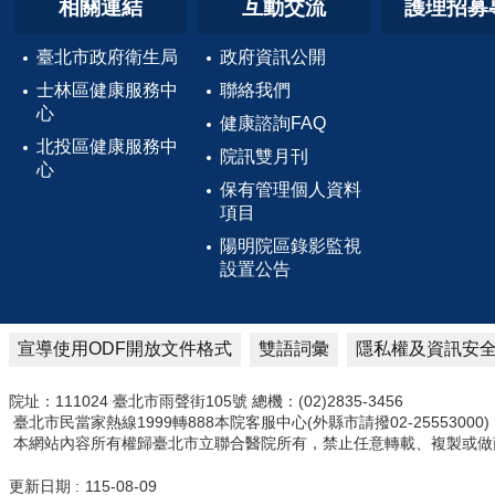
相關連結
互動交流
護理招募
臺北市政府衛生局
政府資訊公開
士林區健康服務中
聯絡我們
心
健康諮詢FAQ
北投區健康服務中
院訊雙月刊
心
保有管理個人資料
項目
陽明院區錄影監視
設置公告
宣導使用ODF開放文件格式
雙語詞彙
隱私權及資訊安
院址：111024 臺北市雨聲街105號 總機：(02)2835-3456
臺北市民當家熱線1999轉888本院客服中心(外縣市請撥02-25553000)
本網站內容所有權歸臺北市立聯合醫院所有，禁止任意轉載、複製或做
更新日期
115-08-09