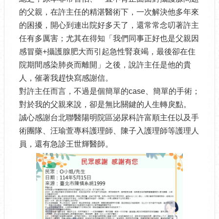
的父親，在許主任的精湛醫術下，一次解決他多年來
的困擾，開心到連出院好多天了，還常常念叨著許主
任有多厲害；尤其在得知「我們同事正好也是父親因
感冒藥+攝護腺肥大而引起急性腎衰竭，最後卻在住
院期間感染肺炎而離開」之後，說許主任是他的貴
人，催著我趕快寫感謝信。
對許主任而言，不過是個簡單的case、簡單的手術；
對於我的父親來說，卻是無比關鍵的人生轉戾點。
誠心感謝台北聯醫陽明院區泌尿科許富順主任以及手
術團隊、汪瑜萱專科護理師、陳子入護理師等護理人
員，還有急診王世輝醫師。