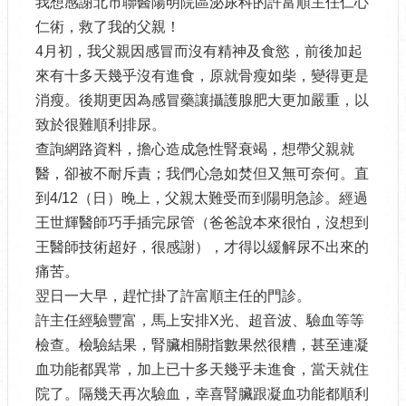
我想感謝北市聯醫陽明院區泌尿科的許富順主任仁心
仁術，救了我的父親！
4月初，我父親因感冒而沒有精神及食慾，前後加起
來有十多天幾乎沒有進食，原就骨瘦如柴，變得更是
消瘦。後期更因為感冒藥讓攝護腺肥大更加嚴重，以
致於很難順利排尿。
查詢網路資料，擔心造成急性腎衰竭，想帶父親就
醫，卻被不耐斥責；我們心急如焚但又無可奈何。直
到4/12（日）晚上，父親太難受而到陽明急診。經過
王世輝醫師巧手插完尿管（爸爸說本來很怕，沒想到
王醫師技術超好，很感謝），才得以緩解尿不出來的
痛苦。
翌日一大早，趕忙掛了許富順主任的門診。
許主任經驗豐富，馬上安排X光、超音波、驗血等等
檢查。檢驗結果，腎臟相關指數果然很糟，甚至連凝
血功能都異常，加上已十多天幾乎未進食，當天就住
院了。隔幾天再次驗血，幸喜腎臟跟凝血功能都順利