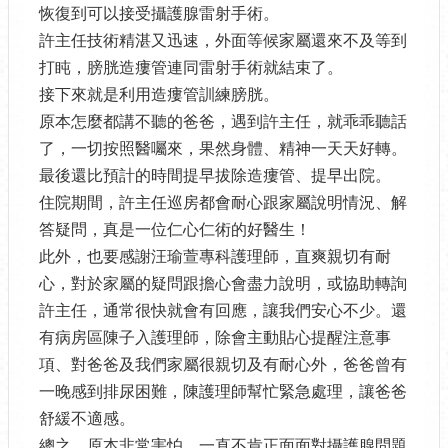
恢復到可以接受攝護腺雷射手術。
許主任技術精湛又迅速，外面等候家屬還來不及等到
打盹，膀胱造瘻管連同雷射手術就結束了。
接下來就是利用造瘻管訓練膀胱。
原本怎麼都講不聽的爸爸，遇到許主任，就乖乖聽話
了，一切按照醫囑來，果然身體、精神一天天好轉。
最後還比預計的時間提早拔除造瘻管、提早出院。
住院期間，許主任巡房都會耐心跟家屬說明情況、解
答疑問，真是一位仁心仁術的好醫生！
此外，也要感謝汪瑜萱專科護理師，直爽親切有耐
心，對於家屬的疑問跟擔心會盡力說明，或協助轉詢
許主任，通常很快就會有回應，讓我們安心不少。還
有病房區陳子入護理師，除會主動貼心提醒注意事
項、對爸爸及我們家屬很親切及有耐心外，爸爸曾有
一晚感到排尿困難，陳護理師幫忙緊急處理，讓爸爸
舒緩不適感。
總之，原本非常害怕、一直不肯正面面對攝護腺問題