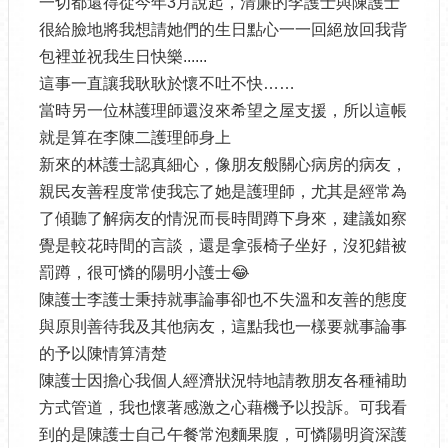
一切都還得從今年3月說起，清廉的李護士與陳護士
很給臉地將我想請她們的生日點心一一回絕放回我背
包裡並祝我生日快樂......
這事一直讓我耿耿於懷不吐不快……
當時另一位林護理師還沒來希望之屋支援，所以這帳
就是算在李陳二護理師身上
新來的林護士認真細心，像朋友般關心病房的病友，
親民友善程度常使我忘了她是護理師，尤其是經常為
了傾聽了解病友的情況而長時間蹲下身來，建議如察
覺是較花時間的言談，還是拿張椅子坐好，沒犯錯被
罰蹲，很可憐的陽明小護士😂
陳護士李護士秉持就事論事卻也不失溫和友善的態度
與原則善待我及其他病友，這點我也一樣要就事論事
的予以陳情算清楚
陳護士因擔心我個人經濟狀況特地請教朋友各種補助
方式管道，我也懷著感激之心藉機予以投訴。可我看
到的是陳護士自己午餐常泡麵果腹，可憐陽明資深護