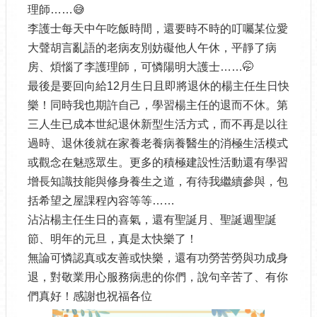
理師……😅
李護士每天中午吃飯時間，還要時不時的叮囑某位愛
大聲胡言亂語的老病友別妨礙他人午休，平靜了病
房、煩惱了李護理師，可憐陽明大護士……🤭
最後是要回向給12月生日且即將退休的楊主任生日快
樂！同時我也期許自己，學習楊主任的退而不休。第
三人生已成本世紀退休新型生活方式，而不再是以往
過時、退休後就在家養老養病養醫生的消極生活模式
或觀念在魅惑眾生。更多的積極建設性活動還有學習
增長知識技能與修身養生之道，有待我繼續參與，包
括希望之屋課程內容等等……
沾沾楊主任生日的喜氣，還有聖誕月、聖誕週聖誕
節、明年的元旦，真是太快樂了！
無論可憐認真或友善或快樂，還有功勞苦勞與功成身
退，對敬業用心服務病患的你們，說句辛苦了、有你
們真好！感謝也祝福各位